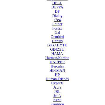
DELL
DEPPA
DF
Dialog
e2e4
Edifier
Fostex
Gal
Gembird
Genius
GIGABYTE
GINZZU
HAMA
Harman/Kardon
HARPER
Hercules
HiFiMAN
HP
Human Friends
HyperX
Jabra
JBL
Jet.A
Kenu
Kingston