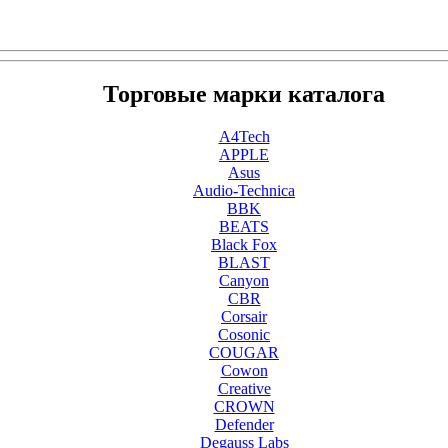
Торговые марки каталога
A4Tech
APPLE
Asus
Audio-Technica
BBK
BEATS
Black Fox
BLAST
Canyon
CBR
Corsair
Cosonic
COUGAR
Cowon
Creative
CROWN
Defender
Degauss Labs