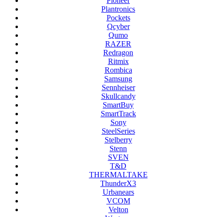
Pioneer
Plantronics
Pockets
Qcyber
Qumo
RAZER
Redragon
Ritmix
Rombica
Samsung
Sennheiser
Skullcandy
SmartBuy
SmartTrack
Sony
SteelSeries
Stelberry
Stenn
SVEN
T&D
THERMALTAKE
ThunderX3
Urbanears
VCOM
Velton