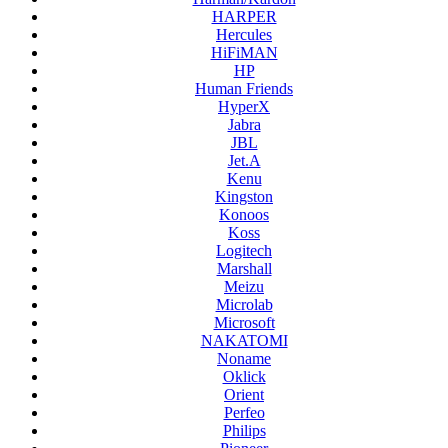
HARPER
Hercules
HiFiMAN
HP
Human Friends
HyperX
Jabra
JBL
Jet.A
Kenu
Kingston
Konoos
Koss
Logitech
Marshall
Meizu
Microlab
Microsoft
NAKATOMI
Noname
Oklick
Orient
Perfeo
Philips