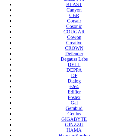
BLAST
Canyon
CBR
Corsair
Cosonic
COUGAR
Cowon
Creative
CROWN
Defender
Degauss Labs
DELL
DEPPA
DF
Dialog
e2e4
Edifier
Fostex
Gal
Gembird
Genius
GIGABYTE
GINZZU
HAMA
Harman/Kardon