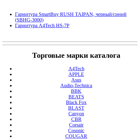
Гарнитура SmartBuy RUSH TAIPAN, черный/синий
(SBHG-3000)
Гарнитура A4Tech HS-7P
Торговые марки каталога
A4Tech
APPLE
Asus
Audio-Technica
BBK
BEATS
Black Fox
BLAST
Canyon
CBR
Corsair
Cosonic
COUGAR