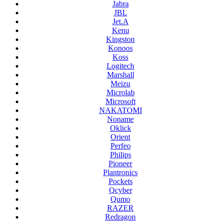
Jabra
JBL
Jet.A
Kenu
Kingston
Konoos
Koss
Logitech
Marshall
Meizu
Microlab
Microsoft
NAKATOMI
Noname
Oklick
Orient
Perfeo
Philips
Pioneer
Plantronics
Pockets
Qcyber
Qumo
RAZER
Redragon