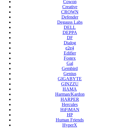
Cowon
Creative
CROWN
Defender
Degauss Labs
DELL
DEPPA
DF
Dialog
e2e4
Edifier
Fostex
Gal
Gembird
Genius
GIGABYTE
GINZZU
HAMA
Harman/Kardon
HARPER
Hercules
HiFiMAN
HP
Human Friends
HyperX