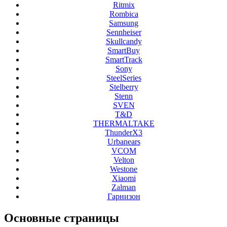
Ritmix
Rombica
Samsung
Sennheiser
Skullcandy
SmartBuy
SmartTrack
Sony
SteelSeries
Stelberry
Stenn
SVEN
T&D
THERMALTAKE
ThunderX3
Urbanears
VCOM
Velton
Westone
Xiaomi
Zalman
Гарнизон
Основные
страницы