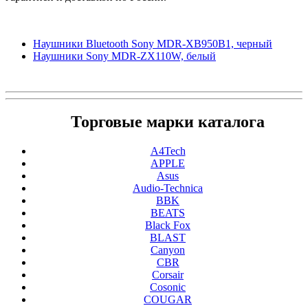
Наушники Bluetooth Sony MDR-XB950B1, черный
Наушники Sony MDR-ZX110W, белый
Торговые марки каталога
A4Tech
APPLE
Asus
Audio-Technica
BBK
BEATS
Black Fox
BLAST
Canyon
CBR
Corsair
Cosonic
COUGAR