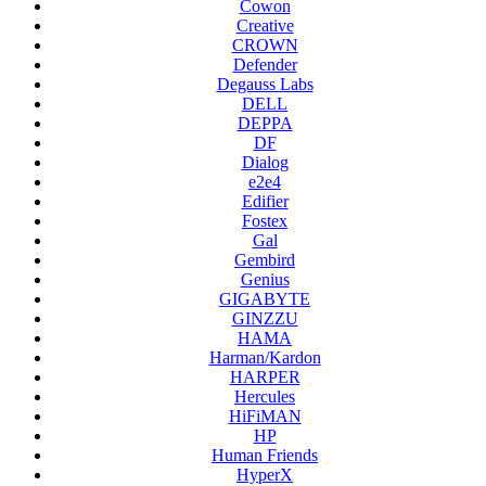
Cowon
Creative
CROWN
Defender
Degauss Labs
DELL
DEPPA
DF
Dialog
e2e4
Edifier
Fostex
Gal
Gembird
Genius
GIGABYTE
GINZZU
HAMA
Harman/Kardon
HARPER
Hercules
HiFiMAN
HP
Human Friends
HyperX