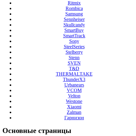
Ritmix
Rombica
Samsung
Sennheiser
Skullcandy
SmartBuy
SmartTrack
Sony
SteelSeries
Stelberry
Stenn
SVEN
T&D
THERMALTAKE
ThunderX3
Urbanears
VCOM
Velton
Westone
Xiaomi
Zalman
Гарнизон
Основные
страницы