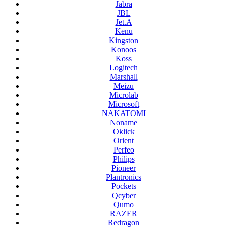
Jabra
JBL
Jet.A
Kenu
Kingston
Konoos
Koss
Logitech
Marshall
Meizu
Microlab
Microsoft
NAKATOMI
Noname
Oklick
Orient
Perfeo
Philips
Pioneer
Plantronics
Pockets
Qcyber
Qumo
RAZER
Redragon