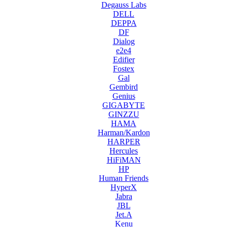
Degauss Labs
DELL
DEPPA
DF
Dialog
e2e4
Edifier
Fostex
Gal
Gembird
Genius
GIGABYTE
GINZZU
HAMA
Harman/Kardon
HARPER
Hercules
HiFiMAN
HP
Human Friends
HyperX
Jabra
JBL
Jet.A
Kenu