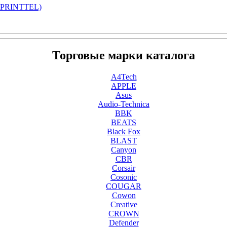
SPRINTTEL)
Торговые марки каталога
A4Tech
APPLE
Asus
Audio-Technica
BBK
BEATS
Black Fox
BLAST
Canyon
CBR
Corsair
Cosonic
COUGAR
Cowon
Creative
CROWN
Defender