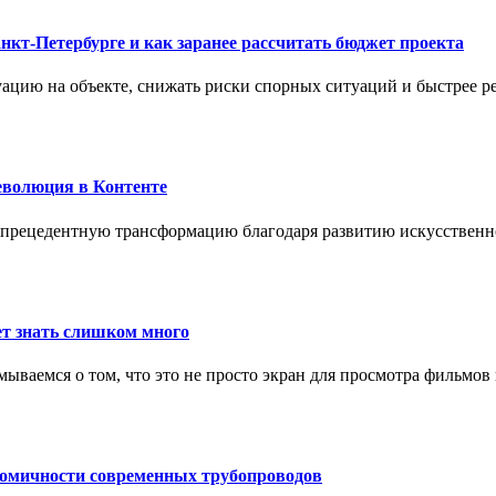
нкт-Петербурге и как заранее рассчитать бюджет проекта
ацию на объекте, снижать риски спорных ситуаций и быстрее р
еволюция в Контенте
спрецедентную трансформацию благодаря развитию искусственн
т знать слишком много
ываемся о том, что это не просто экран для просмотра фильмов
номичности современных трубопроводов