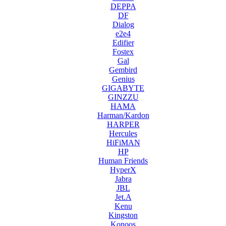
DEPPA
DF
Dialog
e2e4
Edifier
Fostex
Gal
Gembird
Genius
GIGABYTE
GINZZU
HAMA
Harman/Kardon
HARPER
Hercules
HiFiMAN
HP
Human Friends
HyperX
Jabra
JBL
Jet.A
Kenu
Kingston
Konoos