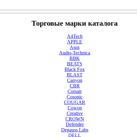
Торговые марки каталога
A4Tech
APPLE
Asus
Audio-Technica
BBK
BEATS
Black Fox
BLAST
Canyon
CBR
Corsair
Cosonic
COUGAR
Cowon
Creative
CROWN
Defender
Degauss Labs
DELL