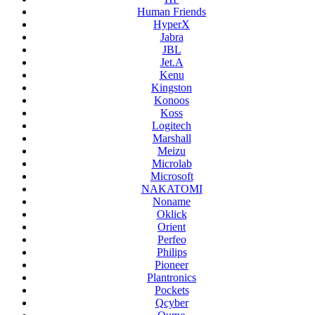
Human Friends
HyperX
Jabra
JBL
Jet.A
Kenu
Kingston
Konoos
Koss
Logitech
Marshall
Meizu
Microlab
Microsoft
NAKATOMI
Noname
Oklick
Orient
Perfeo
Philips
Pioneer
Plantronics
Pockets
Qcyber