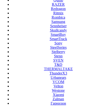
Qumo
RAZER
Redragon
Ritmix
Rombica
Samsung
Sennheiser
Skullcandy
SmartBuy
SmartTrack
Sony
SteelSeries
Stelberry
Stenn
SVEN
T&D
THERMALTAKE
ThunderX3
Urbanears
VCOM
Velton
Westone
Xiaomi
Zalman
Гарнизон