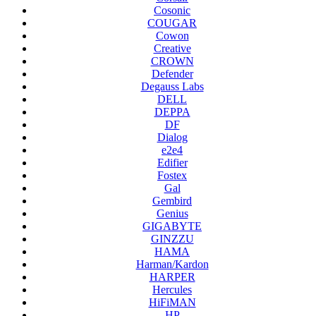
Cosonic
COUGAR
Cowon
Creative
CROWN
Defender
Degauss Labs
DELL
DEPPA
DF
Dialog
e2e4
Edifier
Fostex
Gal
Gembird
Genius
GIGABYTE
GINZZU
HAMA
Harman/Kardon
HARPER
Hercules
HiFiMAN
HP