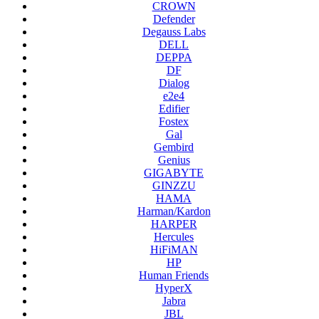
CROWN
Defender
Degauss Labs
DELL
DEPPA
DF
Dialog
e2e4
Edifier
Fostex
Gal
Gembird
Genius
GIGABYTE
GINZZU
HAMA
Harman/Kardon
HARPER
Hercules
HiFiMAN
HP
Human Friends
HyperX
Jabra
JBL