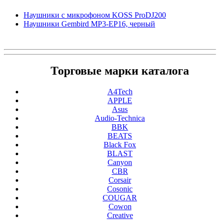
Наушники с микрофоном KOSS ProDJ200
Наушники Gembird MP3-EP16, черный
Торговые марки каталога
A4Tech
APPLE
Asus
Audio-Technica
BBK
BEATS
Black Fox
BLAST
Canyon
CBR
Corsair
Cosonic
COUGAR
Cowon
Creative