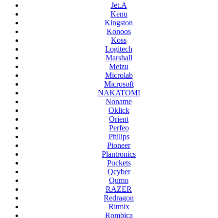
Jet.A
Kenu
Kingston
Konoos
Koss
Logitech
Marshall
Meizu
Microlab
Microsoft
NAKATOMI
Noname
Oklick
Orient
Perfeo
Philips
Pioneer
Plantronics
Pockets
Qcyber
Qumo
RAZER
Redragon
Ritmix
Rombica