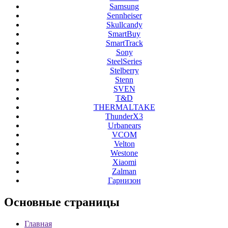
Samsung
Sennheiser
Skullcandy
SmartBuy
SmartTrack
Sony
SteelSeries
Stelberry
Stenn
SVEN
T&D
THERMALTAKE
ThunderX3
Urbanears
VCOM
Velton
Westone
Xiaomi
Zalman
Гарнизон
Основные
страницы
Главная