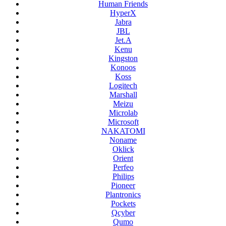
Human Friends
HyperX
Jabra
JBL
Jet.A
Kenu
Kingston
Konoos
Koss
Logitech
Marshall
Meizu
Microlab
Microsoft
NAKATOMI
Noname
Oklick
Orient
Perfeo
Philips
Pioneer
Plantronics
Pockets
Qcyber
Qumo