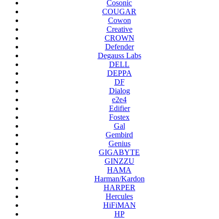
Cosonic
COUGAR
Cowon
Creative
CROWN
Defender
Degauss Labs
DELL
DEPPA
DF
Dialog
e2e4
Edifier
Fostex
Gal
Gembird
Genius
GIGABYTE
GINZZU
HAMA
Harman/Kardon
HARPER
Hercules
HiFiMAN
HP