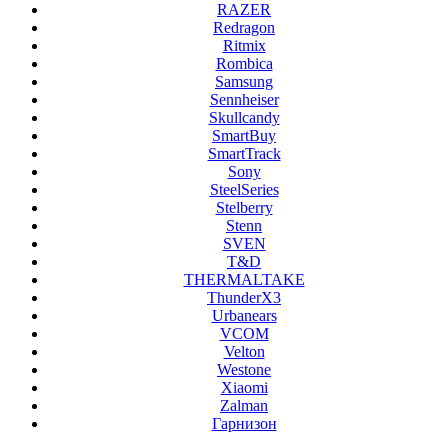
RAZER
Redragon
Ritmix
Rombica
Samsung
Sennheiser
Skullcandy
SmartBuy
SmartTrack
Sony
SteelSeries
Stelberry
Stenn
SVEN
T&D
THERMALTAKE
ThunderX3
Urbanears
VCOM
Velton
Westone
Xiaomi
Zalman
Гарнизон