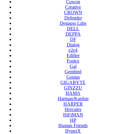
Cowon
Creative
CROWN
Defender
Degauss Labs
DELL
DEPPA
DF
Dialog
e2e4
Edifier
Fostex
Gal
Gembird
Genius
GIGABYTE
GINZZU
HAMA
Harman/Kardon
HARPER
Hercules
HiFiMAN
HP
Human Friends
HyperX