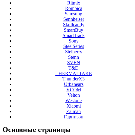
Ritmix
Rombica
Samsung
Sennheiser
Skullcandy
SmartBuy
SmartTrack
Sony
SteelSeries
Stelberry
Stenn
SVEN
T&D
THERMALTAKE
ThunderX3
Urbanears
VCOM
Velton
Westone
Xiaomi
Zalman
Гарнизон
Основные
страницы