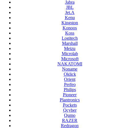
Jabra
JBL
Jet.A
Kenu
Kingston
Konoos
Koss
Logitech
Marshall
Meizu
Microlab
Microsoft
NAKATOMI
Noname
Oklick
Orient
Perfeo
Philips
Pioneer
Plantronics
Pockets
Qcyber
Qumo
RAZER
Redragon