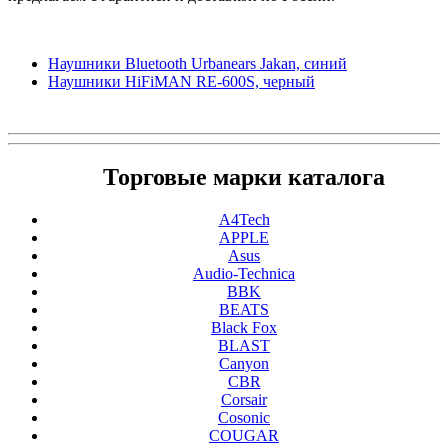
Наушники Bluetooth Urbanears Jakan, синий
Наушники HiFiMAN RE-600S, черный
Торговые марки каталога
A4Tech
APPLE
Asus
Audio-Technica
BBK
BEATS
Black Fox
BLAST
Canyon
CBR
Corsair
Cosonic
COUGAR