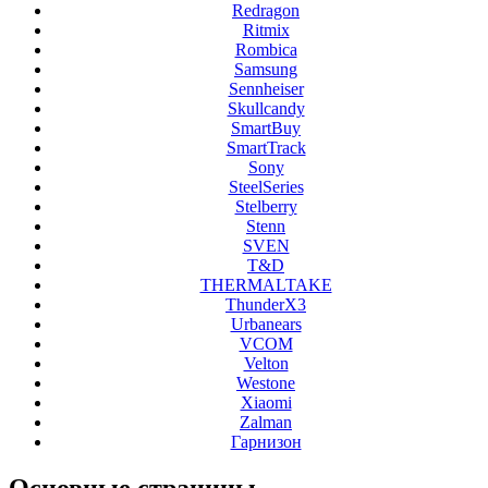
Redragon
Ritmix
Rombica
Samsung
Sennheiser
Skullcandy
SmartBuy
SmartTrack
Sony
SteelSeries
Stelberry
Stenn
SVEN
T&D
THERMALTAKE
ThunderX3
Urbanears
VCOM
Velton
Westone
Xiaomi
Zalman
Гарнизон