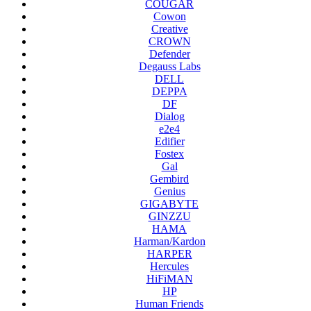
COUGAR
Cowon
Creative
CROWN
Defender
Degauss Labs
DELL
DEPPA
DF
Dialog
e2e4
Edifier
Fostex
Gal
Gembird
Genius
GIGABYTE
GINZZU
HAMA
Harman/Kardon
HARPER
Hercules
HiFiMAN
HP
Human Friends