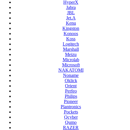
HyperX
Jabra
JBL
Jet.A
Kenu
Kingston
Konoos
Koss
Logitech
Marshall
Meizu
Microlab
Microsoft
NAKATOMI
Noname
Oklick
Orient
Perfeo
Philips
Pioneer
Plantronics
Pockets
Qcyber
Qumo
RAZER