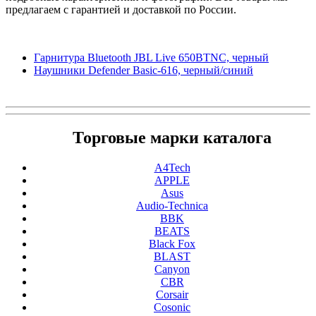
предлагаем с гарантией и доставкой по России.
Гарнитура Bluetooth JBL Live 650BTNC, черный
Наушники Defender Basic-616, черный/синий
Торговые марки каталога
A4Tech
APPLE
Asus
Audio-Technica
BBK
BEATS
Black Fox
BLAST
Canyon
CBR
Corsair
Cosonic