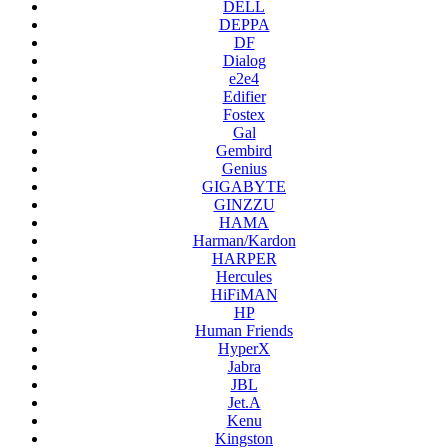
DELL
DEPPA
DF
Dialog
e2e4
Edifier
Fostex
Gal
Gembird
Genius
GIGABYTE
GINZZU
HAMA
Harman/Kardon
HARPER
Hercules
HiFiMAN
HP
Human Friends
HyperX
Jabra
JBL
Jet.A
Kenu
Kingston