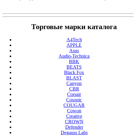
Торговые марки каталога
A4Tech
APPLE
Asus
Audio-Technica
BBK
BEATS
Black Fox
BLAST
Canyon
CBR
Corsair
Cosonic
COUGAR
Cowon
Creative
CROWN
Defender
Degauss Labs