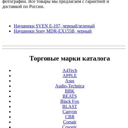
фотографии. Все товары мы предлагаем с гарантией и
доставкой по России.
Наушники SVEN E-107, черный/зеленый
Наушники Sony MDR-EX155B, черный
Торговые марки каталога
A4Tech
APPLE
Asus
Audio-Technica
BBK
BEATS
Black Fox
BLAST
Canyon
CBR
Corsair
Cosonic