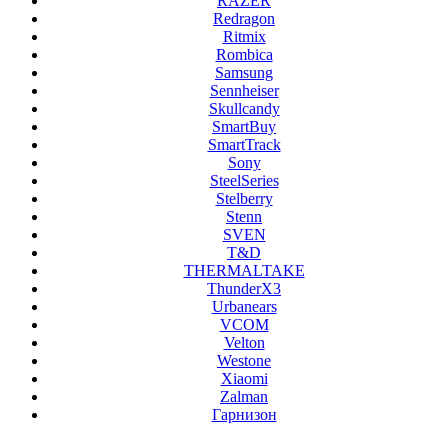
RAZER
Redragon
Ritmix
Rombica
Samsung
Sennheiser
Skullcandy
SmartBuy
SmartTrack
Sony
SteelSeries
Stelberry
Stenn
SVEN
T&D
THERMALTAKE
ThunderX3
Urbanears
VCOM
Velton
Westone
Xiaomi
Zalman
Гарнизон