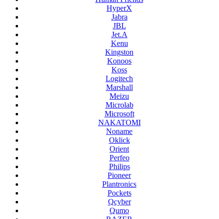
HyperX
Jabra
JBL
Jet.A
Kenu
Kingston
Konoos
Koss
Logitech
Marshall
Meizu
Microlab
Microsoft
NAKATOMI
Noname
Oklick
Orient
Perfeo
Philips
Pioneer
Plantronics
Pockets
Qcyber
Qumo