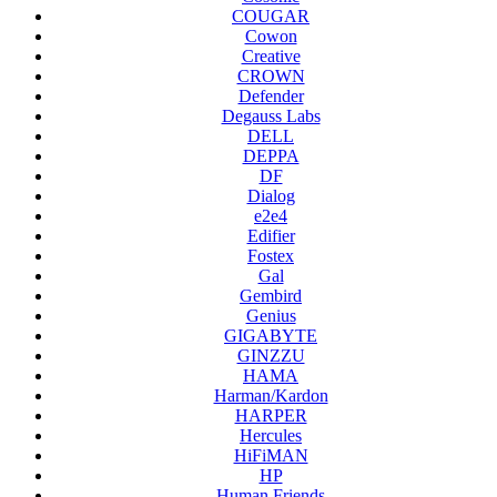
COUGAR
Cowon
Creative
CROWN
Defender
Degauss Labs
DELL
DEPPA
DF
Dialog
e2e4
Edifier
Fostex
Gal
Gembird
Genius
GIGABYTE
GINZZU
HAMA
Harman/Kardon
HARPER
Hercules
HiFiMAN
HP
Human Friends