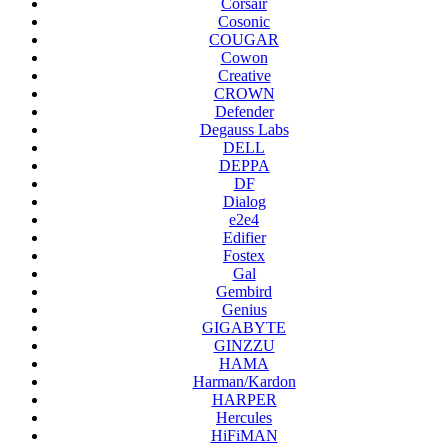
Corsair
Cosonic
COUGAR
Cowon
Creative
CROWN
Defender
Degauss Labs
DELL
DEPPA
DF
Dialog
e2e4
Edifier
Fostex
Gal
Gembird
Genius
GIGABYTE
GINZZU
HAMA
Harman/Kardon
HARPER
Hercules
HiFiMAN