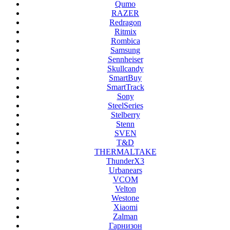
Qumo
RAZER
Redragon
Ritmix
Rombica
Samsung
Sennheiser
Skullcandy
SmartBuy
SmartTrack
Sony
SteelSeries
Stelberry
Stenn
SVEN
T&D
THERMALTAKE
ThunderX3
Urbanears
VCOM
Velton
Westone
Xiaomi
Zalman
Гарнизон