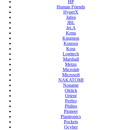
HP
Human Friends
HyperX
Jabra
JBL
Jet.A
Kenu
Kingston
Konoos
Koss
Logitech
Marshall
Meizu
Microlab
Microsoft
NAKATOMI
Noname
Oklick
Orient
Perfeo
Philips
Pioneer
Plantronics
Pockets
Qcyber