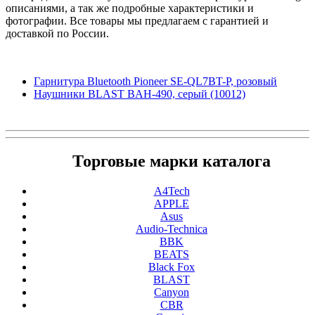
описаниями, а так же подробные характеристики и
фотографии. Все товары мы предлагаем с гарантией и
доставкой по России.
Гарнитура Bluetooth Pioneer SE-QL7BT-P, розовый
Наушники BLAST BAH-490, серый (10012)
Торговые марки каталога
A4Tech
APPLE
Asus
Audio-Technica
BBK
BEATS
Black Fox
BLAST
Canyon
CBR