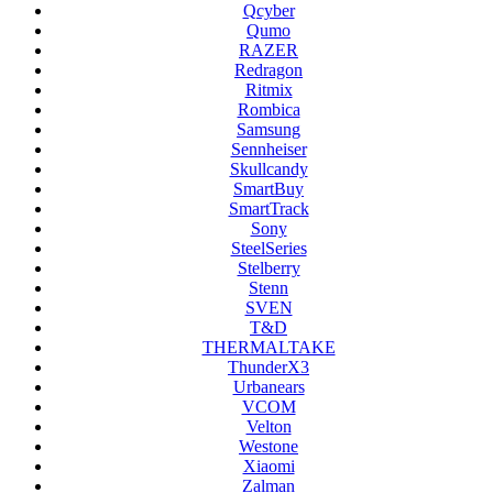
Qcyber
Qumo
RAZER
Redragon
Ritmix
Rombica
Samsung
Sennheiser
Skullcandy
SmartBuy
SmartTrack
Sony
SteelSeries
Stelberry
Stenn
SVEN
T&D
THERMALTAKE
ThunderX3
Urbanears
VCOM
Velton
Westone
Xiaomi
Zalman