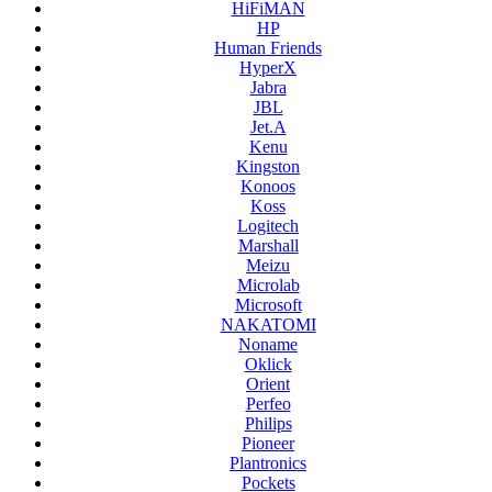
HiFiMAN
HP
Human Friends
HyperX
Jabra
JBL
Jet.A
Kenu
Kingston
Konoos
Koss
Logitech
Marshall
Meizu
Microlab
Microsoft
NAKATOMI
Noname
Oklick
Orient
Perfeo
Philips
Pioneer
Plantronics
Pockets