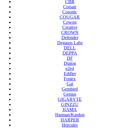
CBR
Corsair
Cosonic
COUGAR
Cowon
Creative
CROWN
Defender
Degauss Labs
DELL
DEPPA
DF
Dialog
e2e4
Edifier
Fostex
Gal
Gembird
Genius
GIGABYTE
GINZZU
HAMA
Harman/Kardon
HARPER
Hercules