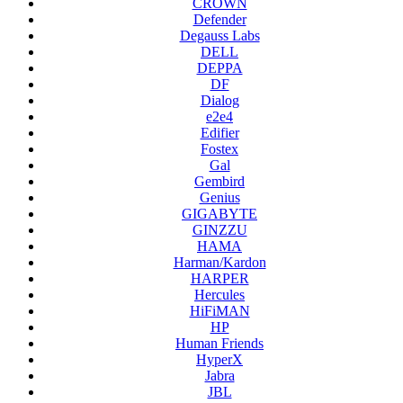
CROWN
Defender
Degauss Labs
DELL
DEPPA
DF
Dialog
e2e4
Edifier
Fostex
Gal
Gembird
Genius
GIGABYTE
GINZZU
HAMA
Harman/Kardon
HARPER
Hercules
HiFiMAN
HP
Human Friends
HyperX
Jabra
JBL