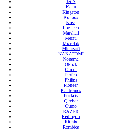
Jet.A
Kenu
Kingston
Konoos
Koss
Logitech
Marshall
Meizu
Microlab
Microsoft
NAKATOMI
Noname
Oklick
Orient
Perfeo
Philips
Pioneer
Plantronics
Pockets
Qcyber
Qumo
RAZER
Redragon
Ritmix
Rombica