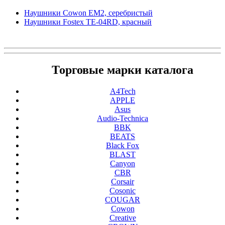
Наушники Cowon EM2, серебристый
Наушники Fostex TE-04RD, красный
Торговые марки каталога
A4Tech
APPLE
Asus
Audio-Technica
BBK
BEATS
Black Fox
BLAST
Canyon
CBR
Corsair
Cosonic
COUGAR
Cowon
Creative