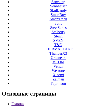
Samsung
Sennheiser
Skullcandy
SmartBuy
SmartTrack
Sony
SteelSeries
Stelberry
Stenn
SVEN
T&D
THERMALTAKE
ThunderX3
Urbanears
VCOM
Velton
Westone
Xiaomi
Zalman
Гарнизон
Основные
страницы
Главная