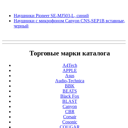
Наушники Pioneer SE-MJ503-L, синий
Наушники с микрофоном Canyon CNS-SEP1B вставные,
черный
Торговые марки каталога
A4Tech
APPLE
Asus
Audio-Technica
BBK
BEATS
Black Fox
BLAST
Canyon
CBR
Corsair
Cosonic
COUGAR