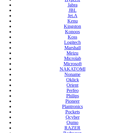
Jabra
JBL
Jet.A
Kenu
Kingston
Konoos
Koss
Logitech
Marshall
Meizu
Microlab
Microsoft
NAKATOMI
Noname
Oklick
Orient
Perfeo
Philips
Pioneer
Plantronics
Pockets
Qcyber
Qumo
RAZER