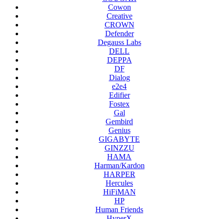
Cowon
Creative
CROWN
Defender
Degauss Labs
DELL
DEPPA
DF
Dialog
e2e4
Edifier
Fostex
Gal
Gembird
Genius
GIGABYTE
GINZZU
HAMA
Harman/Kardon
HARPER
Hercules
HiFiMAN
HP
Human Friends
HyperX