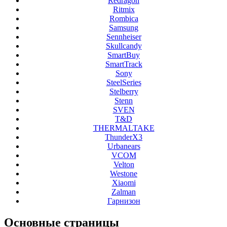
Redragon
Ritmix
Rombica
Samsung
Sennheiser
Skullcandy
SmartBuy
SmartTrack
Sony
SteelSeries
Stelberry
Stenn
SVEN
T&D
THERMALTAKE
ThunderX3
Urbanears
VCOM
Velton
Westone
Xiaomi
Zalman
Гарнизон
Основные
страницы