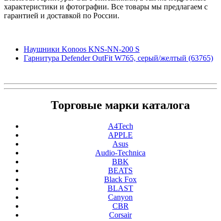
характеристики и фотографии. Все товары мы предлагаем с
гарантией и доставкой по России.
Наушники Konoos KNS-NN-200 S
Гарнитура Defender OutFit W765, серый/желтый (63765)
Торговые марки каталога
A4Tech
APPLE
Asus
Audio-Technica
BBK
BEATS
Black Fox
BLAST
Canyon
CBR
Corsair