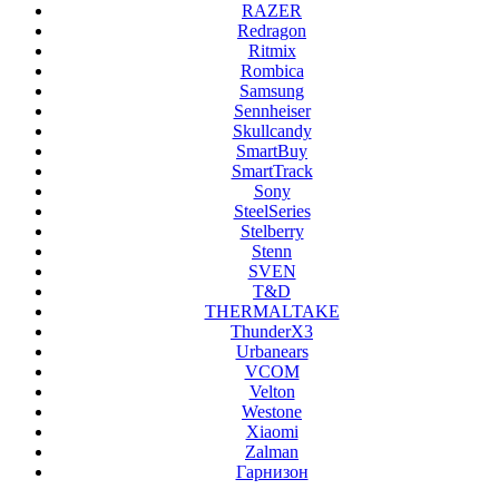
RAZER
Redragon
Ritmix
Rombica
Samsung
Sennheiser
Skullcandy
SmartBuy
SmartTrack
Sony
SteelSeries
Stelberry
Stenn
SVEN
T&D
THERMALTAKE
ThunderX3
Urbanears
VCOM
Velton
Westone
Xiaomi
Zalman
Гарнизон