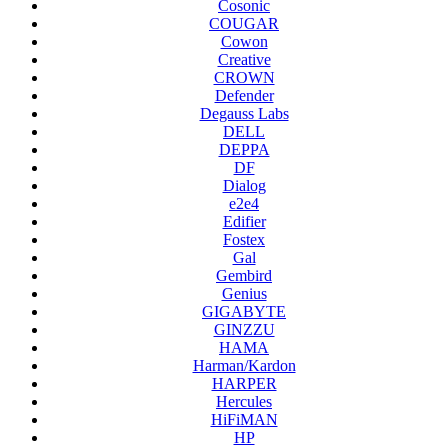
Cosonic
COUGAR
Cowon
Creative
CROWN
Defender
Degauss Labs
DELL
DEPPA
DF
Dialog
e2e4
Edifier
Fostex
Gal
Gembird
Genius
GIGABYTE
GINZZU
HAMA
Harman/Kardon
HARPER
Hercules
HiFiMAN
HP