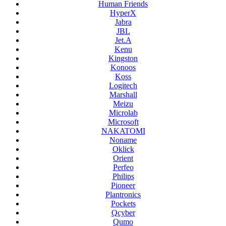
Human Friends
HyperX
Jabra
JBL
Jet.A
Kenu
Kingston
Konoos
Koss
Logitech
Marshall
Meizu
Microlab
Microsoft
NAKATOMI
Noname
Oklick
Orient
Perfeo
Philips
Pioneer
Plantronics
Pockets
Qcyber
Qumo