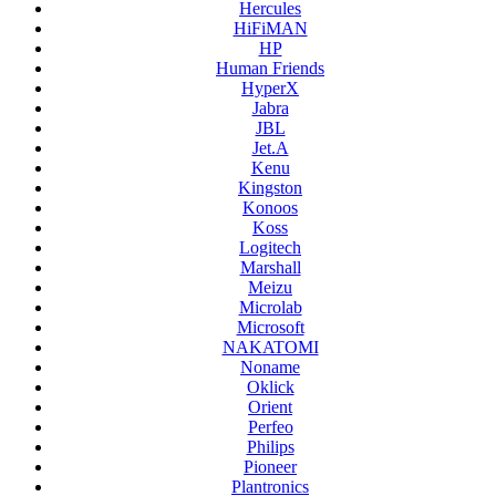
Hercules
HiFiMAN
HP
Human Friends
HyperX
Jabra
JBL
Jet.A
Kenu
Kingston
Konoos
Koss
Logitech
Marshall
Meizu
Microlab
Microsoft
NAKATOMI
Noname
Oklick
Orient
Perfeo
Philips
Pioneer
Plantronics