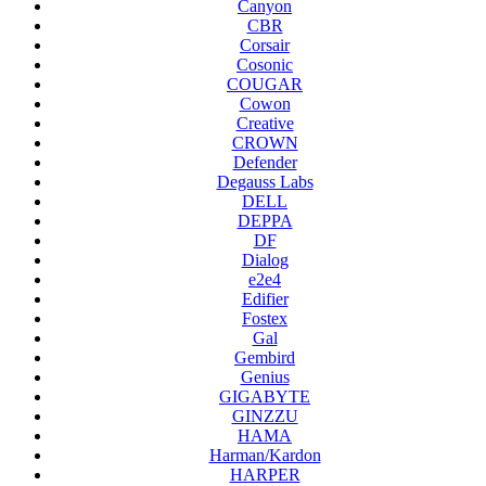
Canyon
CBR
Corsair
Cosonic
COUGAR
Cowon
Creative
CROWN
Defender
Degauss Labs
DELL
DEPPA
DF
Dialog
e2e4
Edifier
Fostex
Gal
Gembird
Genius
GIGABYTE
GINZZU
HAMA
Harman/Kardon
HARPER