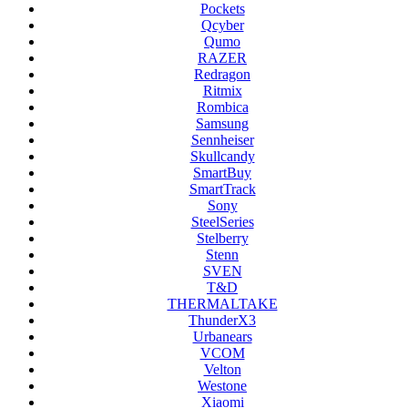
Pockets
Qcyber
Qumo
RAZER
Redragon
Ritmix
Rombica
Samsung
Sennheiser
Skullcandy
SmartBuy
SmartTrack
Sony
SteelSeries
Stelberry
Stenn
SVEN
T&D
THERMALTAKE
ThunderX3
Urbanears
VCOM
Velton
Westone
Xiaomi