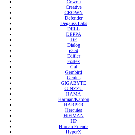
Cowon
Creative
CROWN
Defender
Degauss Labs
DELL
DEPPA
DF
Dialog
e2e4
Edifier
Fostex
Gal
Gembird
Genius
GIGABYTE
GINZZU
HAMA
Harman/Kardon
HARPER
Hercules
HiFiMAN
HP
Human Friends
HyperX