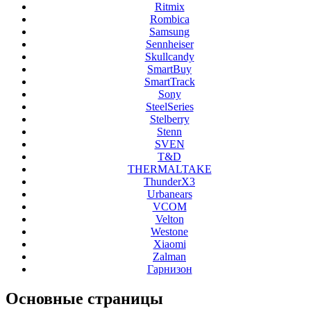
Ritmix
Rombica
Samsung
Sennheiser
Skullcandy
SmartBuy
SmartTrack
Sony
SteelSeries
Stelberry
Stenn
SVEN
T&D
THERMALTAKE
ThunderX3
Urbanears
VCOM
Velton
Westone
Xiaomi
Zalman
Гарнизон
Основные
страницы