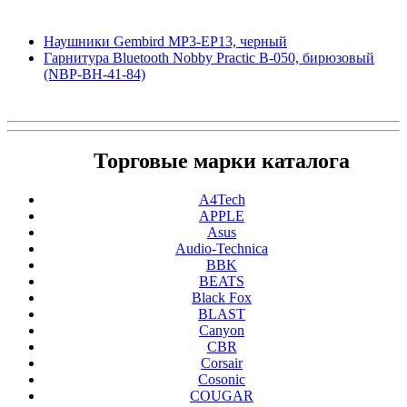
Наушники Gembird MP3-EP13, черный
Гарнитура Bluetooth Nobby Practic B-050, бирюзовый
(NBP-BH-41-84)
Торговые марки каталога
A4Tech
APPLE
Asus
Audio-Technica
BBK
BEATS
Black Fox
BLAST
Canyon
CBR
Corsair
Cosonic
COUGAR