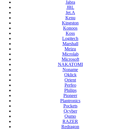
Jabra
JBL
Jet.A
Kenu
Kingston
Konoos
Koss
Logitech
Marshall
Meizu
Microlab
Microsoft
NAKATOMI
Noname
Oklick
Orient
Perfeo
Philips
Pioneer
Plantronics
Pockets
Qcyber
Qumo
RAZER
Redragon