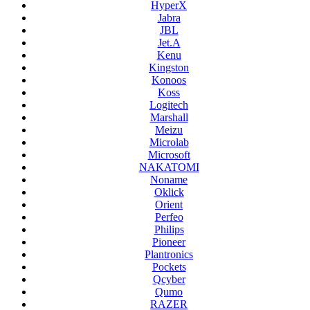
HyperX
Jabra
JBL
Jet.A
Kenu
Kingston
Konoos
Koss
Logitech
Marshall
Meizu
Microlab
Microsoft
NAKATOMI
Noname
Oklick
Orient
Perfeo
Philips
Pioneer
Plantronics
Pockets
Qcyber
Qumo
RAZER