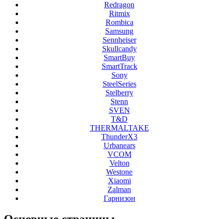
Redragon
Ritmix
Rombica
Samsung
Sennheiser
Skullcandy
SmartBuy
SmartTrack
Sony
SteelSeries
Stelberry
Stenn
SVEN
T&D
THERMALTAKE
ThunderX3
Urbanears
VCOM
Velton
Westone
Xiaomi
Zalman
Гарнизон