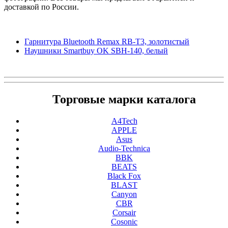
доставкой по России.
Гарнитура Bluetooth Remax RB-T3, золотистый
Наушники Smartbuy OK SBH-140, белый
Торговые марки каталога
A4Tech
APPLE
Asus
Audio-Technica
BBK
BEATS
Black Fox
BLAST
Canyon
CBR
Corsair
Cosonic