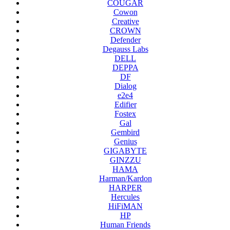
COUGAR
Cowon
Creative
CROWN
Defender
Degauss Labs
DELL
DEPPA
DF
Dialog
e2e4
Edifier
Fostex
Gal
Gembird
Genius
GIGABYTE
GINZZU
HAMA
Harman/Kardon
HARPER
Hercules
HiFiMAN
HP
Human Friends