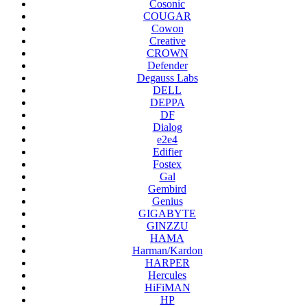
Cosonic
COUGAR
Cowon
Creative
CROWN
Defender
Degauss Labs
DELL
DEPPA
DF
Dialog
e2e4
Edifier
Fostex
Gal
Gembird
Genius
GIGABYTE
GINZZU
HAMA
Harman/Kardon
HARPER
Hercules
HiFiMAN
HP