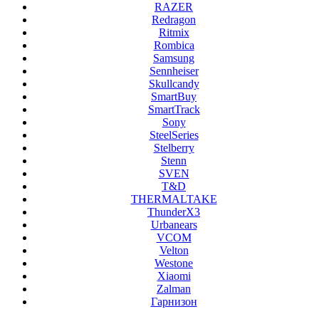
RAZER
Redragon
Ritmix
Rombica
Samsung
Sennheiser
Skullcandy
SmartBuy
SmartTrack
Sony
SteelSeries
Stelberry
Stenn
SVEN
T&D
THERMALTAKE
ThunderX3
Urbanears
VCOM
Velton
Westone
Xiaomi
Zalman
Гарнизон