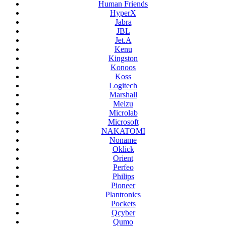
Human Friends
HyperX
Jabra
JBL
Jet.A
Kenu
Kingston
Konoos
Koss
Logitech
Marshall
Meizu
Microlab
Microsoft
NAKATOMI
Noname
Oklick
Orient
Perfeo
Philips
Pioneer
Plantronics
Pockets
Qcyber
Qumo