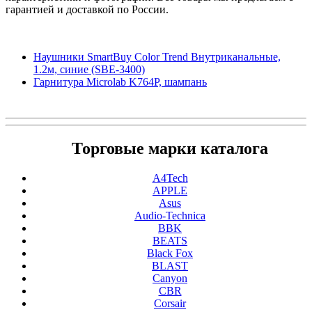
гарантией и доставкой по России.
Наушники SmartBuy Color Trend Внутриканальные,
1.2м, синие (SBE-3400)
Гарнитура Microlab K764P, шампань
Торговые марки каталога
A4Tech
APPLE
Asus
Audio-Technica
BBK
BEATS
Black Fox
BLAST
Canyon
CBR
Corsair