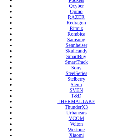
Pockets
Qcyber
Qumo
RAZER
Redragon
Ritmix
Rombica
Samsung
Sennheiser
Skullcandy
SmartBuy
SmartTrack
Sony
SteelSeries
Stelberry
Stenn
SVEN
T&D
THERMALTAKE
ThunderX3
Urbanears
VCOM
Velton
Westone
Xiaomi