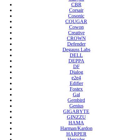
CBR
Corsair
Cosonic
COUGAR
Cowon
Creative
CROWN
Defender
Degauss Labs
DELL
DEPPA
DF
Dialog
e2e4
Edifier
Fostex
Gal
Gembird
Genius
GIGABYTE
GINZZU
HAMA
Harman/Kardon
HARPER
Hercules