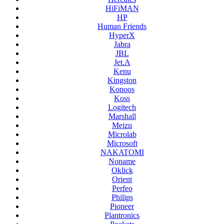
HiFiMAN
HP
Human Friends
HyperX
Jabra
JBL
Jet.A
Kenu
Kingston
Konoos
Koss
Logitech
Marshall
Meizu
Microlab
Microsoft
NAKATOMI
Noname
Oklick
Orient
Perfeo
Philips
Pioneer
Plantronics