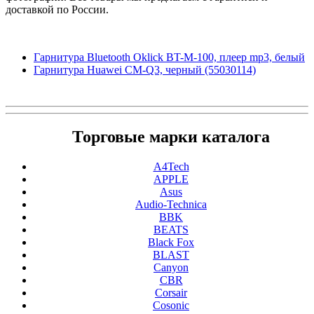
доставкой по России.
Гарнитура Bluetooth Oklick BT-M-100, плеер mp3, белый
Гарнитура Huawei CM-Q3, черный (55030114)
Торговые марки каталога
A4Tech
APPLE
Asus
Audio-Technica
BBK
BEATS
Black Fox
BLAST
Canyon
CBR
Corsair
Cosonic