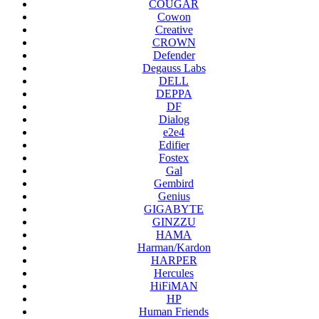
COUGAR
Cowon
Creative
CROWN
Defender
Degauss Labs
DELL
DEPPA
DF
Dialog
e2e4
Edifier
Fostex
Gal
Gembird
Genius
GIGABYTE
GINZZU
HAMA
Harman/Kardon
HARPER
Hercules
HiFiMAN
HP
Human Friends