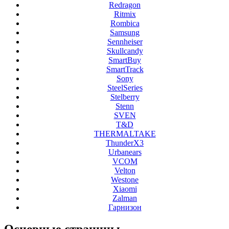
Redragon
Ritmix
Rombica
Samsung
Sennheiser
Skullcandy
SmartBuy
SmartTrack
Sony
SteelSeries
Stelberry
Stenn
SVEN
T&D
THERMALTAKE
ThunderX3
Urbanears
VCOM
Velton
Westone
Xiaomi
Zalman
Гарнизон