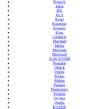
HyperX
Jabra
JBL
Jet.A
Kenu
Kingston
Konoos
Koss
Logitech
Marshall
Meizu
Microlab
Microsoft
NAKATOMI
Noname
Oklick
Orient
Perfeo
Philips
Pioneer
Plantronics
Pockets
Qcyber
Qumo
RAZER