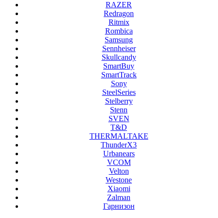
RAZER
Redragon
Ritmix
Rombica
Samsung
Sennheiser
Skullcandy
SmartBuy
SmartTrack
Sony
SteelSeries
Stelberry
Stenn
SVEN
T&D
THERMALTAKE
ThunderX3
Urbanears
VCOM
Velton
Westone
Xiaomi
Zalman
Гарнизон