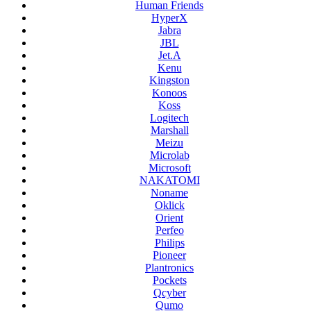
Human Friends
HyperX
Jabra
JBL
Jet.A
Kenu
Kingston
Konoos
Koss
Logitech
Marshall
Meizu
Microlab
Microsoft
NAKATOMI
Noname
Oklick
Orient
Perfeo
Philips
Pioneer
Plantronics
Pockets
Qcyber
Qumo