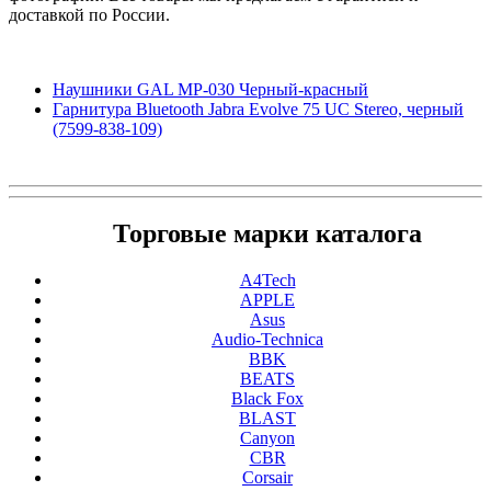
доставкой по России.
Наушники GAL MP-030 Черный-красный
Гарнитура Bluetooth Jabra Evolve 75 UC Stereo, черный
(7599-838-109)
Торговые марки каталога
A4Tech
APPLE
Asus
Audio-Technica
BBK
BEATS
Black Fox
BLAST
Canyon
CBR
Corsair