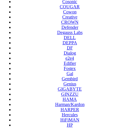
Cosonic
COUGAR
Cowon
Creative
CROWN
Defender
Degauss Labs
DELL
DEPPA
DF
Dialog
e2e4
Edifier
Fostex
Gal
Gembird
Genius
GIGABYTE
GINZZU
HAMA
Harman/Kardon
HARPER
Hercules
HiFiMAN
HP