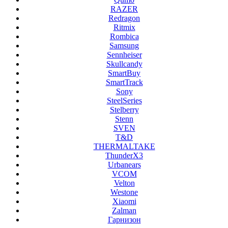
RAZER
Redragon
Ritmix
Rombica
Samsung
Sennheiser
Skullcandy
SmartBuy
SmartTrack
Sony
SteelSeries
Stelberry
Stenn
SVEN
T&D
THERMALTAKE
ThunderX3
Urbanears
VCOM
Velton
Westone
Xiaomi
Zalman
Гарнизон