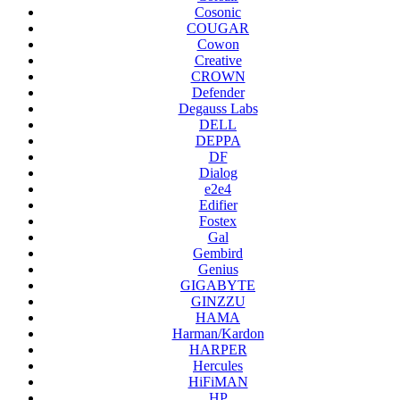
Cosonic
COUGAR
Cowon
Creative
CROWN
Defender
Degauss Labs
DELL
DEPPA
DF
Dialog
e2e4
Edifier
Fostex
Gal
Gembird
Genius
GIGABYTE
GINZZU
HAMA
Harman/Kardon
HARPER
Hercules
HiFiMAN
HP