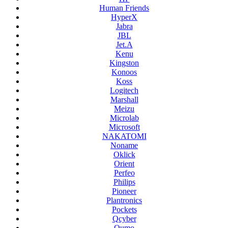
Human Friends
HyperX
Jabra
JBL
Jet.A
Kenu
Kingston
Konoos
Koss
Logitech
Marshall
Meizu
Microlab
Microsoft
NAKATOMI
Noname
Oklick
Orient
Perfeo
Philips
Pioneer
Plantronics
Pockets
Qcyber
Qumo