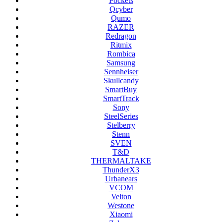
Pockets
Qcyber
Qumo
RAZER
Redragon
Ritmix
Rombica
Samsung
Sennheiser
Skullcandy
SmartBuy
SmartTrack
Sony
SteelSeries
Stelberry
Stenn
SVEN
T&D
THERMALTAKE
ThunderX3
Urbanears
VCOM
Velton
Westone
Xiaomi