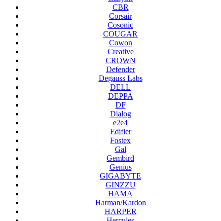
CBR
Corsair
Cosonic
COUGAR
Cowon
Creative
CROWN
Defender
Degauss Labs
DELL
DEPPA
DF
Dialog
e2e4
Edifier
Fostex
Gal
Gembird
Genius
GIGABYTE
GINZZU
HAMA
Harman/Kardon
HARPER
Hercules