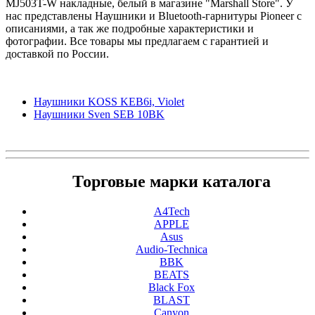
MJ503T-W накладные, белый в магазине "Marshall Store". У
нас представлены Наушники и Bluetooth-гарнитуры Pioneer с
описаниями, а так же подробные характеристики и
фотографии. Все товары мы предлагаем с гарантией и
доставкой по России.
Наушники KOSS KEB6i, Violet
Наушники Sven SEB 10BK
Торговые марки каталога
A4Tech
APPLE
Asus
Audio-Technica
BBK
BEATS
Black Fox
BLAST
Canyon