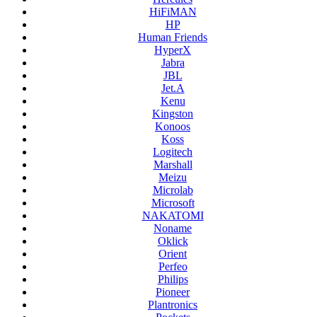
HiFiMAN
HP
Human Friends
HyperX
Jabra
JBL
Jet.A
Kenu
Kingston
Konoos
Koss
Logitech
Marshall
Meizu
Microlab
Microsoft
NAKATOMI
Noname
Oklick
Orient
Perfeo
Philips
Pioneer
Plantronics