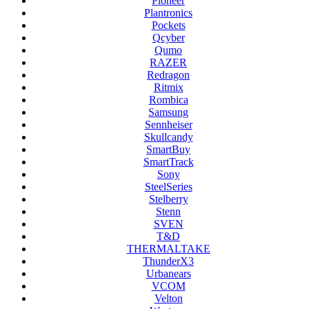
Pioneer
Plantronics
Pockets
Qcyber
Qumo
RAZER
Redragon
Ritmix
Rombica
Samsung
Sennheiser
Skullcandy
SmartBuy
SmartTrack
Sony
SteelSeries
Stelberry
Stenn
SVEN
T&D
THERMALTAKE
ThunderX3
Urbanears
VCOM
Velton