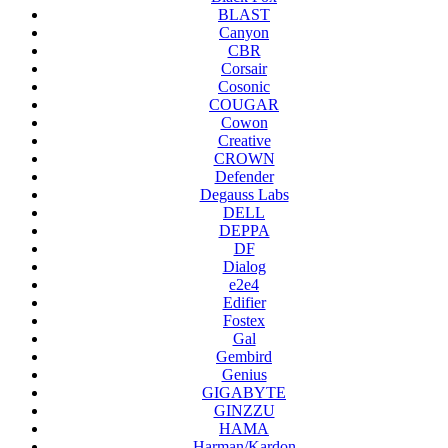
BLAST
Canyon
CBR
Corsair
Cosonic
COUGAR
Cowon
Creative
CROWN
Defender
Degauss Labs
DELL
DEPPA
DF
Dialog
e2e4
Edifier
Fostex
Gal
Gembird
Genius
GIGABYTE
GINZZU
HAMA
Harman/Kardon