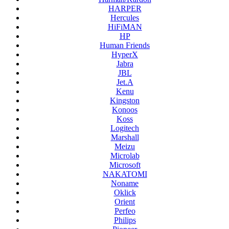
HARPER
Hercules
HiFiMAN
HP
Human Friends
HyperX
Jabra
JBL
Jet.A
Kenu
Kingston
Konoos
Koss
Logitech
Marshall
Meizu
Microlab
Microsoft
NAKATOMI
Noname
Oklick
Orient
Perfeo
Philips