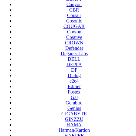
Canyon
CBR
Corsair
Cosonic
COUGAR
Cowon
Creative
CROWN
Defender
Degauss Labs
DELL
DEPPA
DF
Dialog
e2e4
Edifier
Fostex
Gal
Gembird
Genius
GIGABYTE
GINZZU
HAMA
Harman/Kardon
HARPER