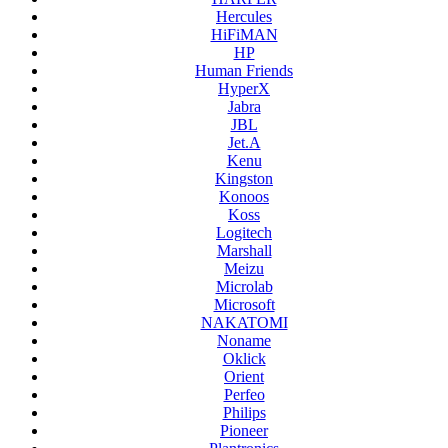
Hercules
HiFiMAN
HP
Human Friends
HyperX
Jabra
JBL
Jet.A
Kenu
Kingston
Konoos
Koss
Logitech
Marshall
Meizu
Microlab
Microsoft
NAKATOMI
Noname
Oklick
Orient
Perfeo
Philips
Pioneer