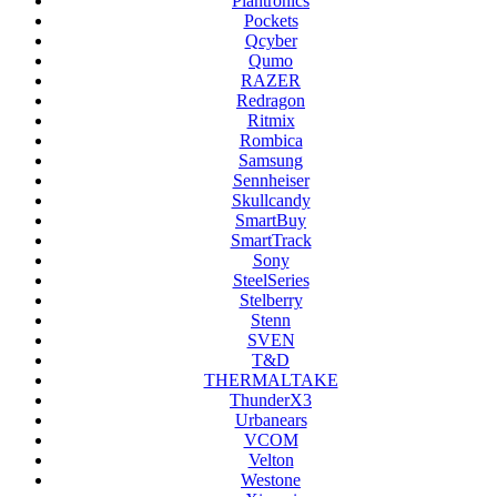
Plantronics
Pockets
Qcyber
Qumo
RAZER
Redragon
Ritmix
Rombica
Samsung
Sennheiser
Skullcandy
SmartBuy
SmartTrack
Sony
SteelSeries
Stelberry
Stenn
SVEN
T&D
THERMALTAKE
ThunderX3
Urbanears
VCOM
Velton
Westone