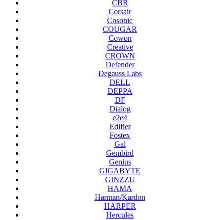
CBR
Corsair
Cosonic
COUGAR
Cowon
Creative
CROWN
Defender
Degauss Labs
DELL
DEPPA
DF
Dialog
e2e4
Edifier
Fostex
Gal
Gembird
Genius
GIGABYTE
GINZZU
HAMA
Harman/Kardon
HARPER
Hercules