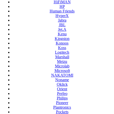
HiFiMAN
HP
Human Friends
HyperX
Jabra
JBL
Jet.A
Kenu
Kingston
Konoos
Koss
Logitech
Marshall
Meizu
Microlab
Microsoft
NAKATOMI
Noname
Oklick
Orient
Perfeo
Philips
Pioneer
Plantronics
Pockets