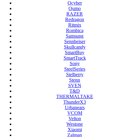
Qcyber
Qumo
RAZER
Redragon
Ritmix
Rombica
Samsung
Sennheiser
Skullcandy
SmartBuy
SmartTrack
Sony
SteelSeries
Stelberry
Stenn
SVEN
T&D
THERMALTAKE
ThunderX3
Urbanears
VCOM
Velton
Westone
Xiaomi
Zalman