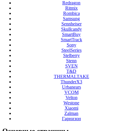
Redragon
Ritmix
Rombica
Samsung
Sennheiser
Skullcandy
SmartBuy
SmartTrack
Sony
SteelSeries
Stelberry
Stenn
SVEN
T&D
THERMALTAKE
ThunderX3
Urbanears
VCOM
Velton
Westone
Xiaomi
Zalman
Гарнизон