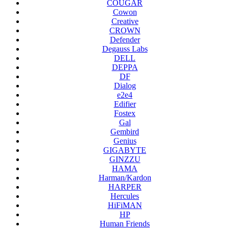
COUGAR
Cowon
Creative
CROWN
Defender
Degauss Labs
DELL
DEPPA
DF
Dialog
e2e4
Edifier
Fostex
Gal
Gembird
Genius
GIGABYTE
GINZZU
HAMA
Harman/Kardon
HARPER
Hercules
HiFiMAN
HP
Human Friends