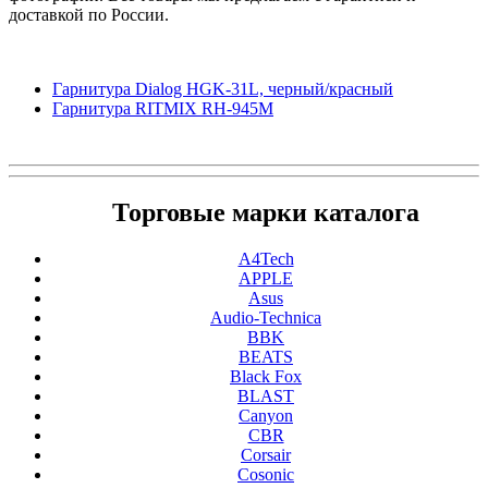
доставкой по России.
Гарнитура Dialog HGK-31L, черный/красный
Гарнитура RITMIX RH-945M
Торговые марки каталога
A4Tech
APPLE
Asus
Audio-Technica
BBK
BEATS
Black Fox
BLAST
Canyon
CBR
Corsair
Cosonic