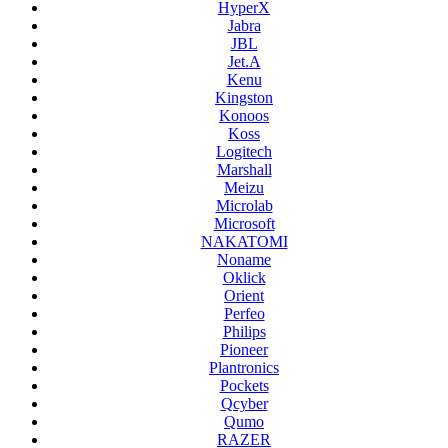
HyperX
Jabra
JBL
Jet.A
Kenu
Kingston
Konoos
Koss
Logitech
Marshall
Meizu
Microlab
Microsoft
NAKATOMI
Noname
Oklick
Orient
Perfeo
Philips
Pioneer
Plantronics
Pockets
Qcyber
Qumo
RAZER