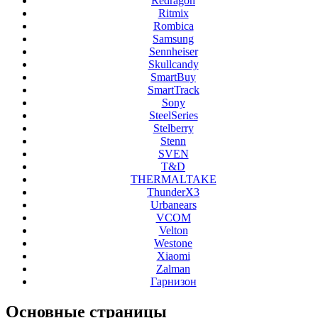
Redragon
Ritmix
Rombica
Samsung
Sennheiser
Skullcandy
SmartBuy
SmartTrack
Sony
SteelSeries
Stelberry
Stenn
SVEN
T&D
THERMALTAKE
ThunderX3
Urbanears
VCOM
Velton
Westone
Xiaomi
Zalman
Гарнизон
Основные
страницы