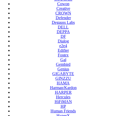
Cowon
Creative
CROWN
Defender
Degauss Labs
DELL
DEPPA
DF
Dialog
e2e4
Edifier
Fostex
Gal
Gembird
Genius
GIGABYTE
GINZZU
HAMA
Harman/Kardon
HARPER
Hercules
HiFiMAN
HP
Human Friends
HyperX