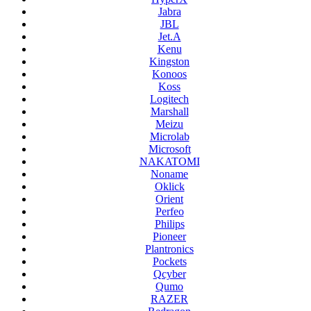
Jabra
JBL
Jet.A
Kenu
Kingston
Konoos
Koss
Logitech
Marshall
Meizu
Microlab
Microsoft
NAKATOMI
Noname
Oklick
Orient
Perfeo
Philips
Pioneer
Plantronics
Pockets
Qcyber
Qumo
RAZER