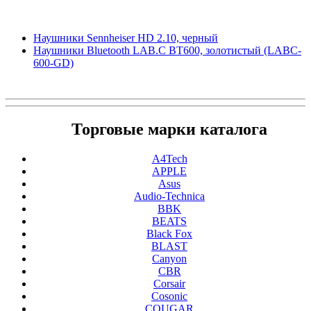
Наушники Sennheiser HD 2.10, черный
Наушники Bluetooth LAB.C BT600, золотистый (LABC-
600-GD)
Торговые марки каталога
A4Tech
APPLE
Asus
Audio-Technica
BBK
BEATS
Black Fox
BLAST
Canyon
CBR
Corsair
Cosonic
COUGAR