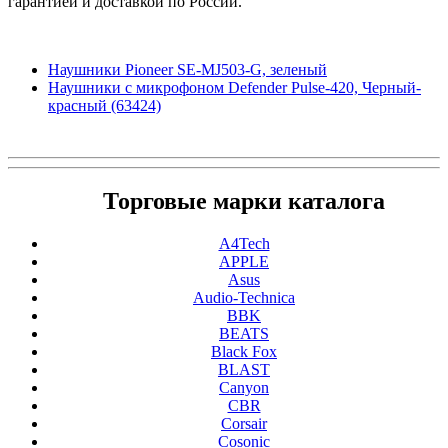
гарантией и доставкой по России.
Наушники Pioneer SE-MJ503-G, зеленый
Наушники с микрофоном Defender Pulse-420, Черный-
красный (63424)
Торговые марки каталога
A4Tech
APPLE
Asus
Audio-Technica
BBK
BEATS
Black Fox
BLAST
Canyon
CBR
Corsair
Cosonic