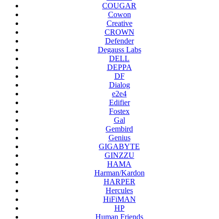
COUGAR
Cowon
Creative
CROWN
Defender
Degauss Labs
DELL
DEPPA
DF
Dialog
e2e4
Edifier
Fostex
Gal
Gembird
Genius
GIGABYTE
GINZZU
HAMA
Harman/Kardon
HARPER
Hercules
HiFiMAN
HP
Human Friends