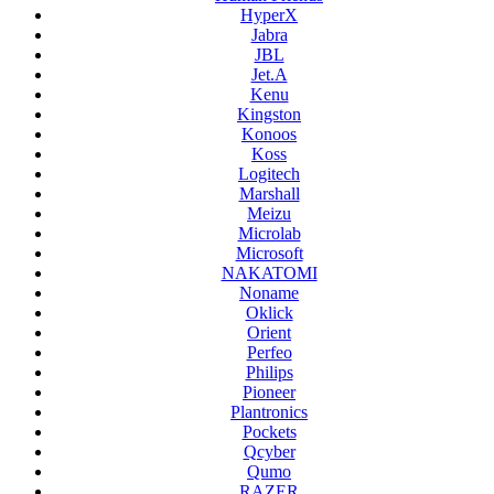
HyperX
Jabra
JBL
Jet.A
Kenu
Kingston
Konoos
Koss
Logitech
Marshall
Meizu
Microlab
Microsoft
NAKATOMI
Noname
Oklick
Orient
Perfeo
Philips
Pioneer
Plantronics
Pockets
Qcyber
Qumo
RAZER