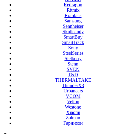
Redragon
Ritmix
Rombica
Samsung
Sennheiser
Skullcandy
SmartBuy
SmartTrack
Sony
SteelSeries
Stelberry
Stenn
SVEN
T&D
THERMALTAKE
ThunderX3
Urbanears
VCOM
Velton
Westone
Xiaomi
Zalman
Гарнизон