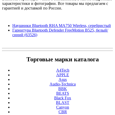
характеристики и фотографии. Все товары мы предлагаем с
гарантией и доставкой по России.
Наушники Bluetooth RHA MA750 Wireless, серебристый
Гарнитура Bluetooth Defender FreeMotion B525, белый/
синий (63526)
Торговые марки каталога
A4Tech
APPLE
Asus
Audio-Technica
BBK
BEATS
Black Fox
BLAST
Canyon
CBR