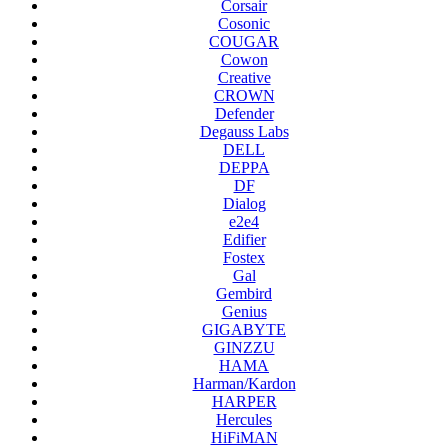
Corsair
Cosonic
COUGAR
Cowon
Creative
CROWN
Defender
Degauss Labs
DELL
DEPPA
DF
Dialog
e2e4
Edifier
Fostex
Gal
Gembird
Genius
GIGABYTE
GINZZU
HAMA
Harman/Kardon
HARPER
Hercules
HiFiMAN