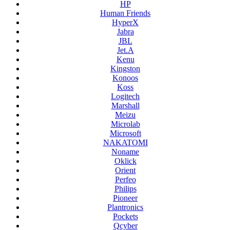
HP
Human Friends
HyperX
Jabra
JBL
Jet.A
Kenu
Kingston
Konoos
Koss
Logitech
Marshall
Meizu
Microlab
Microsoft
NAKATOMI
Noname
Oklick
Orient
Perfeo
Philips
Pioneer
Plantronics
Pockets
Qcyber