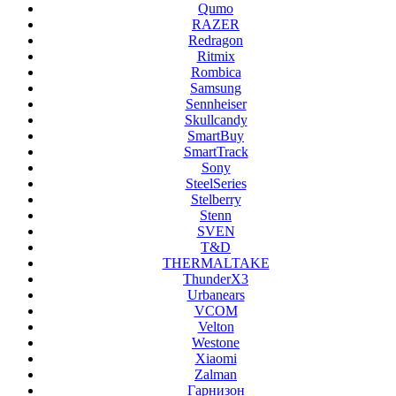
Qumo
RAZER
Redragon
Ritmix
Rombica
Samsung
Sennheiser
Skullcandy
SmartBuy
SmartTrack
Sony
SteelSeries
Stelberry
Stenn
SVEN
T&D
THERMALTAKE
ThunderX3
Urbanears
VCOM
Velton
Westone
Xiaomi
Zalman
Гарнизон