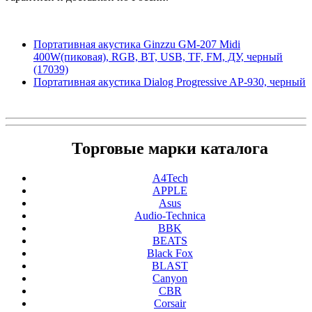
Портативная акустика Ginzzu GM-207 Midi
400W(пиковая), RGB, BT, USB, TF, FM, ДУ, черный
(17039)
Портативная акустика Dialog Progressive AP-930, черный
Торговые марки каталога
A4Tech
APPLE
Asus
Audio-Technica
BBK
BEATS
Black Fox
BLAST
Canyon
CBR
Corsair