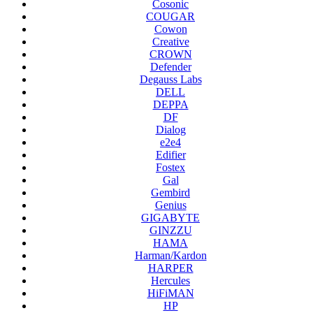
Cosonic
COUGAR
Cowon
Creative
CROWN
Defender
Degauss Labs
DELL
DEPPA
DF
Dialog
e2e4
Edifier
Fostex
Gal
Gembird
Genius
GIGABYTE
GINZZU
HAMA
Harman/Kardon
HARPER
Hercules
HiFiMAN
HP