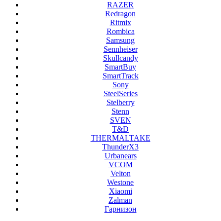
RAZER
Redragon
Ritmix
Rombica
Samsung
Sennheiser
Skullcandy
SmartBuy
SmartTrack
Sony
SteelSeries
Stelberry
Stenn
SVEN
T&D
THERMALTAKE
ThunderX3
Urbanears
VCOM
Velton
Westone
Xiaomi
Zalman
Гарнизон