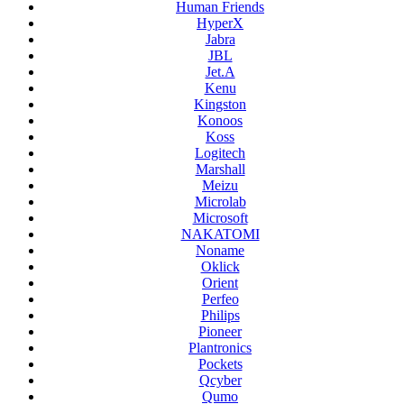
Human Friends
HyperX
Jabra
JBL
Jet.A
Kenu
Kingston
Konoos
Koss
Logitech
Marshall
Meizu
Microlab
Microsoft
NAKATOMI
Noname
Oklick
Orient
Perfeo
Philips
Pioneer
Plantronics
Pockets
Qcyber
Qumo