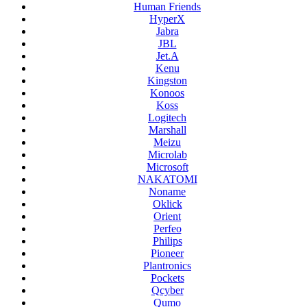
Human Friends
HyperX
Jabra
JBL
Jet.A
Kenu
Kingston
Konoos
Koss
Logitech
Marshall
Meizu
Microlab
Microsoft
NAKATOMI
Noname
Oklick
Orient
Perfeo
Philips
Pioneer
Plantronics
Pockets
Qcyber
Qumo