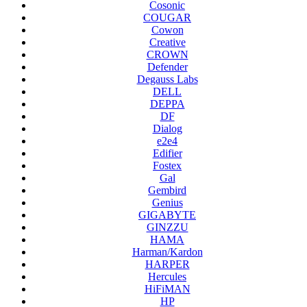
Cosonic
COUGAR
Cowon
Creative
CROWN
Defender
Degauss Labs
DELL
DEPPA
DF
Dialog
e2e4
Edifier
Fostex
Gal
Gembird
Genius
GIGABYTE
GINZZU
HAMA
Harman/Kardon
HARPER
Hercules
HiFiMAN
HP