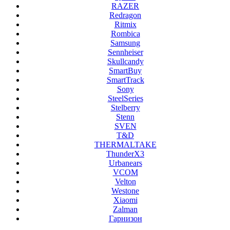
RAZER
Redragon
Ritmix
Rombica
Samsung
Sennheiser
Skullcandy
SmartBuy
SmartTrack
Sony
SteelSeries
Stelberry
Stenn
SVEN
T&D
THERMALTAKE
ThunderX3
Urbanears
VCOM
Velton
Westone
Xiaomi
Zalman
Гарнизон