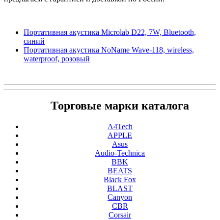
Портативная акустика Microlab D22, 7W, Bluetooth,
синий
Портативная акустика NoName Wave-118, wireless,
waterproof, розовый
Торговые марки каталога
A4Tech
APPLE
Asus
Audio-Technica
BBK
BEATS
Black Fox
BLAST
Canyon
CBR
Corsair