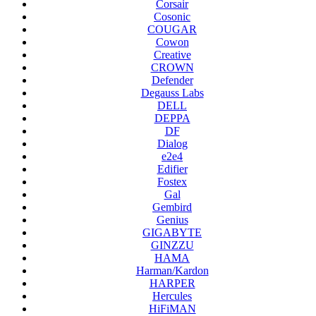
Corsair
Cosonic
COUGAR
Cowon
Creative
CROWN
Defender
Degauss Labs
DELL
DEPPA
DF
Dialog
e2e4
Edifier
Fostex
Gal
Gembird
Genius
GIGABYTE
GINZZU
HAMA
Harman/Kardon
HARPER
Hercules
HiFiMAN