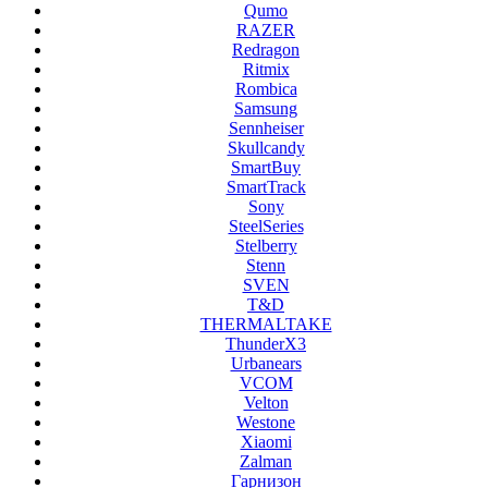
Qumo
RAZER
Redragon
Ritmix
Rombica
Samsung
Sennheiser
Skullcandy
SmartBuy
SmartTrack
Sony
SteelSeries
Stelberry
Stenn
SVEN
T&D
THERMALTAKE
ThunderX3
Urbanears
VCOM
Velton
Westone
Xiaomi
Zalman
Гарнизон