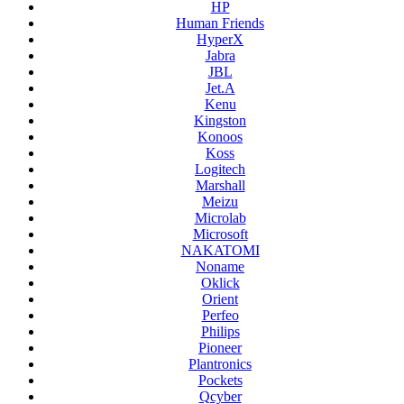
HP
Human Friends
HyperX
Jabra
JBL
Jet.A
Kenu
Kingston
Konoos
Koss
Logitech
Marshall
Meizu
Microlab
Microsoft
NAKATOMI
Noname
Oklick
Orient
Perfeo
Philips
Pioneer
Plantronics
Pockets
Qcyber