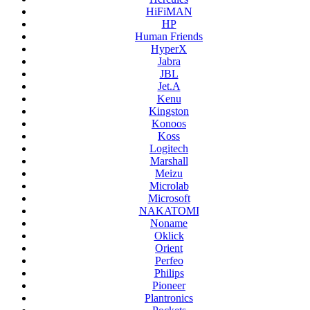
HiFiMAN
HP
Human Friends
HyperX
Jabra
JBL
Jet.A
Kenu
Kingston
Konoos
Koss
Logitech
Marshall
Meizu
Microlab
Microsoft
NAKATOMI
Noname
Oklick
Orient
Perfeo
Philips
Pioneer
Plantronics