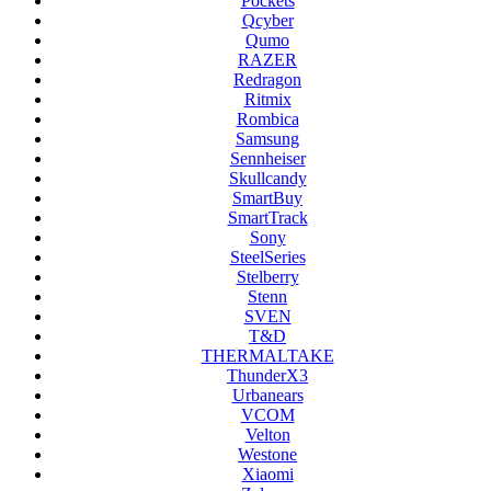
Pockets
Qcyber
Qumo
RAZER
Redragon
Ritmix
Rombica
Samsung
Sennheiser
Skullcandy
SmartBuy
SmartTrack
Sony
SteelSeries
Stelberry
Stenn
SVEN
T&D
THERMALTAKE
ThunderX3
Urbanears
VCOM
Velton
Westone
Xiaomi