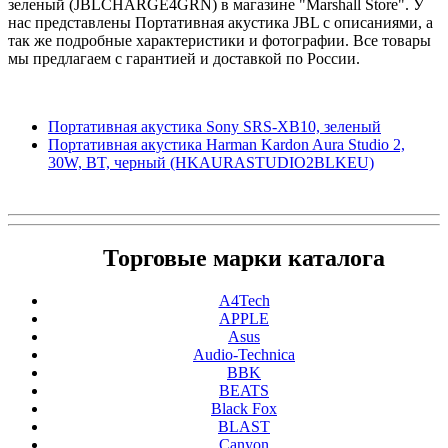
зеленый (JBLCHARGE4GRN) в магазине "Marshall Store". У
нас представлены Портативная акустика JBL с описаниями, а
так же подробные характеристики и фотографии. Все товары
мы предлагаем с гарантией и доставкой по России.
Портативная акустика Sony SRS-XB10, зеленый
Портативная акустика Harman Kardon Aura Studio 2,
30W, BT, черный (HKAURASTUDIO2BLKEU)
Торговые марки каталога
A4Tech
APPLE
Asus
Audio-Technica
BBK
BEATS
Black Fox
BLAST
Canyon