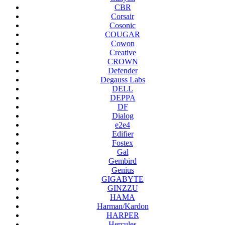
CBR
Corsair
Cosonic
COUGAR
Cowon
Creative
CROWN
Defender
Degauss Labs
DELL
DEPPA
DF
Dialog
e2e4
Edifier
Fostex
Gal
Gembird
Genius
GIGABYTE
GINZZU
HAMA
Harman/Kardon
HARPER
Hercules