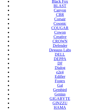
Black Fox
BLAST
Canyon
CBR
Corsair
Cosonic
COUGAR
Cowon
Creative
CROWN
Defender
Degauss Labs
DELL
DEPPA
DF
Dialog
e2e4
Edifier
Fostex
Gal
Gembird
Genius
GIGABYTE
GINZZU
HAMA