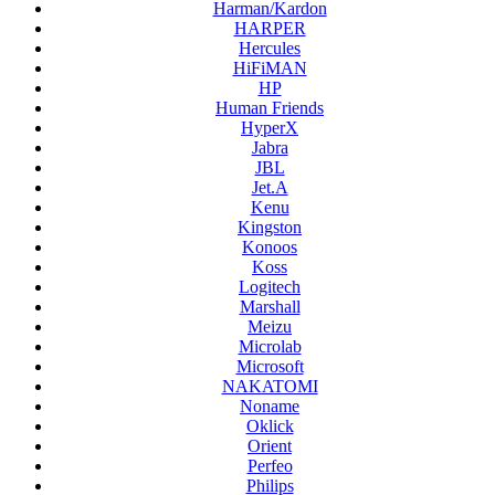
Harman/Kardon
HARPER
Hercules
HiFiMAN
HP
Human Friends
HyperX
Jabra
JBL
Jet.A
Kenu
Kingston
Konoos
Koss
Logitech
Marshall
Meizu
Microlab
Microsoft
NAKATOMI
Noname
Oklick
Orient
Perfeo
Philips