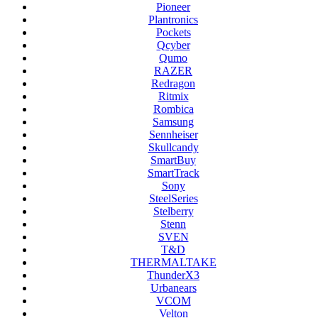
Pioneer
Plantronics
Pockets
Qcyber
Qumo
RAZER
Redragon
Ritmix
Rombica
Samsung
Sennheiser
Skullcandy
SmartBuy
SmartTrack
Sony
SteelSeries
Stelberry
Stenn
SVEN
T&D
THERMALTAKE
ThunderX3
Urbanears
VCOM
Velton