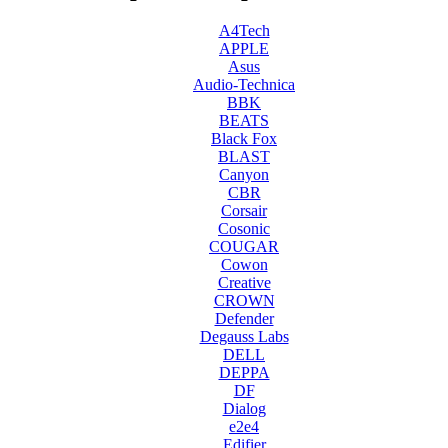
A4Tech
APPLE
Asus
Audio-Technica
BBK
BEATS
Black Fox
BLAST
Canyon
CBR
Corsair
Cosonic
COUGAR
Cowon
Creative
CROWN
Defender
Degauss Labs
DELL
DEPPA
DF
Dialog
e2e4
Edifier