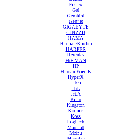
Fostex
Gal
Gembird
Genius
GIGABYTE
GINZZU
HAMA
Harman/Kardon
HARPER
Hercules
HiFiMAN
HP
Human Friends
HyperX
Jabra
JBL
Jet.A
Kenu
Kingston
Konoos
Koss
Logitech
Marshall
Meizu
Microlab