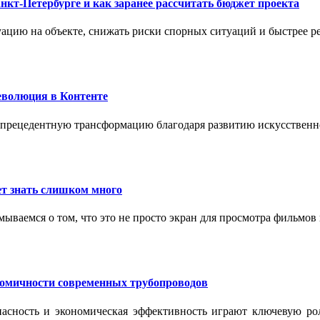
нкт-Петербурге и как заранее рассчитать бюджет проекта
ацию на объекте, снижать риски спорных ситуаций и быстрее р
еволюция в Контенте
спрецедентную трансформацию благодаря развитию искусственн
т знать слишком много
ываемся о том, что это не просто экран для просмотра фильмов
номичности современных трубопроводов
опасность и экономическая эффективность играют ключевую ро