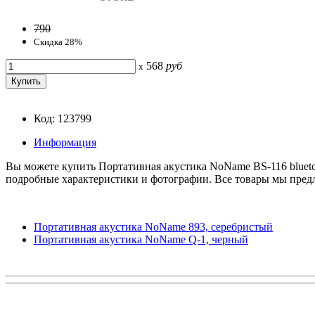
790
Скидка 28%
568
руб
x
Код: 123799
Информация
Вы можете купить Портативная акустика NoName BS-116 bluetoo
подробные характеристики и фотографии. Все товары мы предл
Портативная акустика NoName 893, серебристый
Портативная акустика NoName Q-1, черный