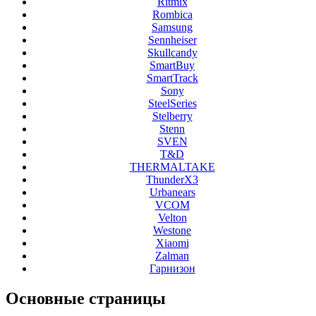
Ritmix
Rombica
Samsung
Sennheiser
Skullcandy
SmartBuy
SmartTrack
Sony
SteelSeries
Stelberry
Stenn
SVEN
T&D
THERMALTAKE
ThunderX3
Urbanears
VCOM
Velton
Westone
Xiaomi
Zalman
Гарнизон
Основные
страницы