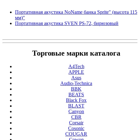
Портативная акустика NoName банка Sprite" (высота 115
мм)"
Портативная акустика SVEN PS-72, бирюзовый
Торговые марки каталога
A4Tech
APPLE
Asus
Audio-Technica
BBK
BEATS
Black Fox
BLAST
Canyon
CBR
Corsair
Cosonic
COUGAR
Cowon