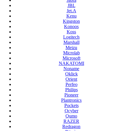
Jabra
JBL
Jet.A
Kenu
Kingston
Konoos
Koss
Logitech
Marshall
Meizu
Microlab
Microsoft
NAKATOMI
Noname
Oklick
Orient
Perfeo
Philips
Pioneer
Plantronics
Pockets
Qcyber
Qumo
RAZER
Redragon