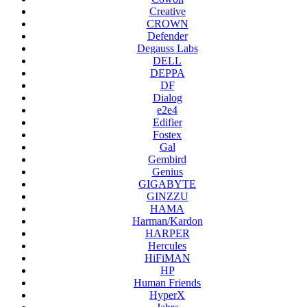
Creative
CROWN
Defender
Degauss Labs
DELL
DEPPA
DF
Dialog
e2e4
Edifier
Fostex
Gal
Gembird
Genius
GIGABYTE
GINZZU
HAMA
Harman/Kardon
HARPER
Hercules
HiFiMAN
HP
Human Friends
HyperX