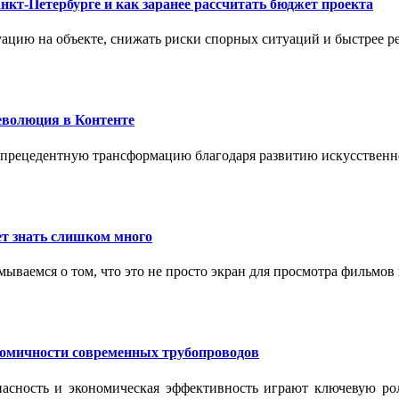
нкт-Петербурге и как заранее рассчитать бюджет проекта
ацию на объекте, снижать риски спорных ситуаций и быстрее р
еволюция в Контенте
спрецедентную трансформацию благодаря развитию искусственн
т знать слишком много
ываемся о том, что это не просто экран для просмотра фильмов
номичности современных трубопроводов
опасность и экономическая эффективность играют ключевую ро