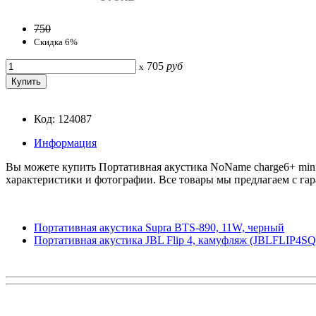
750
Скидка 6%
705
руб
x
Код: 124087
Информация
Вы можете купить Портативная акустика NoName charge6+ mini,
характеристики и фотографии. Все товары мы предлагаем с гар
Портативная акустика Supra BTS-890, 11W, черный
Портативная акустика JBL Flip 4, камуфляж (JBLFLIP4