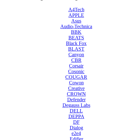
A4Tech
APPLE
Asus
Audio-Technica
BBK
BEATS
Black Fox
BLAST
Canyon
CBR
Corsair
Cosonic
COUGAR
Cowon
Creative
CROWN
Defender
Degauss Labs
DELL
DEPPA
DF
Dialog
e2e4
Edifier