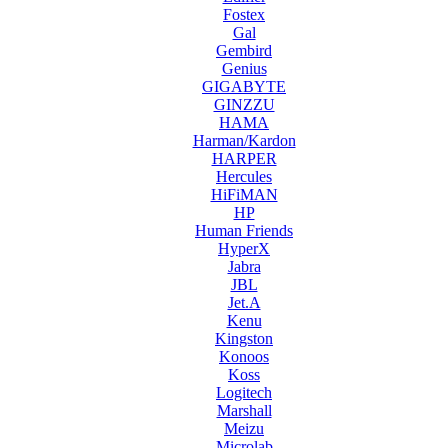
Fostex
Gal
Gembird
Genius
GIGABYTE
GINZZU
HAMA
Harman/Kardon
HARPER
Hercules
HiFiMAN
HP
Human Friends
HyperX
Jabra
JBL
Jet.A
Kenu
Kingston
Konoos
Koss
Logitech
Marshall
Meizu
Microlab