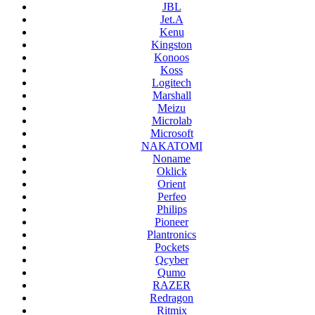
JBL
Jet.A
Kenu
Kingston
Konoos
Koss
Logitech
Marshall
Meizu
Microlab
Microsoft
NAKATOMI
Noname
Oklick
Orient
Perfeo
Philips
Pioneer
Plantronics
Pockets
Qcyber
Qumo
RAZER
Redragon
Ritmix