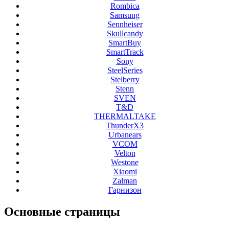
Rombica
Samsung
Sennheiser
Skullcandy
SmartBuy
SmartTrack
Sony
SteelSeries
Stelberry
Stenn
SVEN
T&D
THERMALTAKE
ThunderX3
Urbanears
VCOM
Velton
Westone
Xiaomi
Zalman
Гарнизон
Основные
страницы