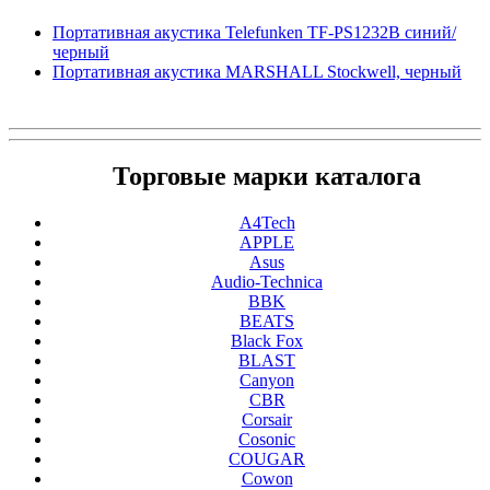
Портативная акустика Telefunken TF-PS1232B синий/
черный
Портативная акустика MARSHALL Stockwell, черный
Торговые марки каталога
A4Tech
APPLE
Asus
Audio-Technica
BBK
BEATS
Black Fox
BLAST
Canyon
CBR
Corsair
Cosonic
COUGAR
Cowon