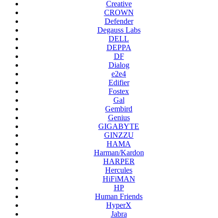
Creative
CROWN
Defender
Degauss Labs
DELL
DEPPA
DF
Dialog
e2e4
Edifier
Fostex
Gal
Gembird
Genius
GIGABYTE
GINZZU
HAMA
Harman/Kardon
HARPER
Hercules
HiFiMAN
HP
Human Friends
HyperX
Jabra