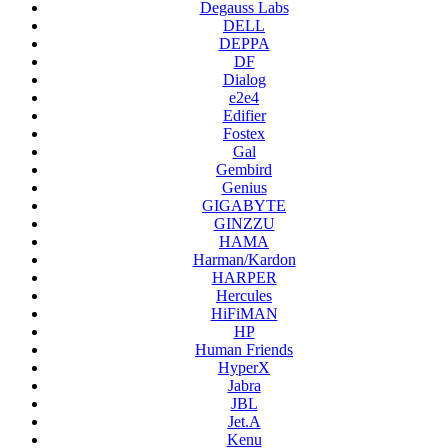
Degauss Labs
DELL
DEPPA
DF
Dialog
e2e4
Edifier
Fostex
Gal
Gembird
Genius
GIGABYTE
GINZZU
HAMA
Harman/Kardon
HARPER
Hercules
HiFiMAN
HP
Human Friends
HyperX
Jabra
JBL
Jet.A
Kenu