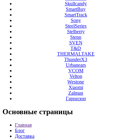
Skullcandy
SmartBuy
SmartTrack
Sony
SteelSeries
Stelberry
Stenn
SVEN
T&D
THERMALTAKE
ThunderX3
Urbanears
VCOM
Velton
Westone
Xiaomi
Zalman
Гарнизон
Основные
страницы
Главная
Блог
Доставка