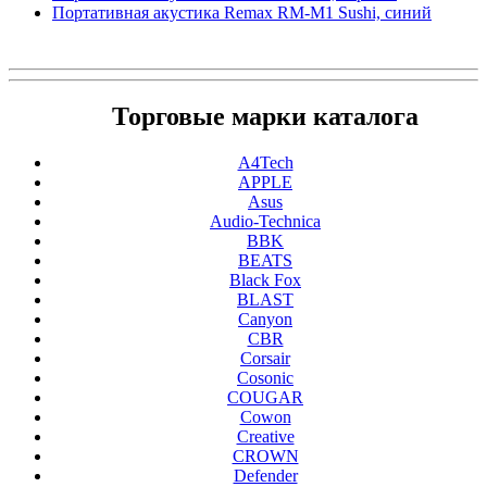
Портативная акустика Remax RM-M1 Sushi, синий
Торговые марки каталога
A4Tech
APPLE
Asus
Audio-Technica
BBK
BEATS
Black Fox
BLAST
Canyon
CBR
Corsair
Cosonic
COUGAR
Cowon
Creative
CROWN
Defender