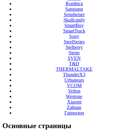
Rombica
Samsung
Sennheiser
Skullcandy
SmartBuy
SmartTrack
Sony
SteelSeries
Stelberry
Stenn
SVEN
T&D
THERMALTAKE
ThunderX3
Urbanears
VCOM
Velton
Westone
Xiaomi
Zalman
Гарнизон
Основные
страницы