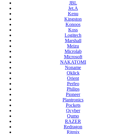
JBL
Jet.A
Kenu
Kingston
Konoos
Koss
Logitech
Marshall
Meizu
Microlab
Microsoft
NAKATOMI
Noname
Oklick
Orient
Perfeo
Philips
Pioneer
Plantronics
Pockets
Qcyber
Qumo
RAZER
Redragon
Ritmix