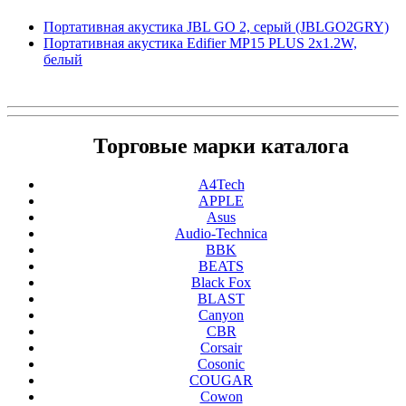
Портативная акустика JBL GO 2, серый (JBLGO2GRY)
Портативная акустика Edifier MP15 PLUS 2x1.2W,
белый
Торговые марки каталога
A4Tech
APPLE
Asus
Audio-Technica
BBK
BEATS
Black Fox
BLAST
Canyon
CBR
Corsair
Cosonic
COUGAR
Cowon