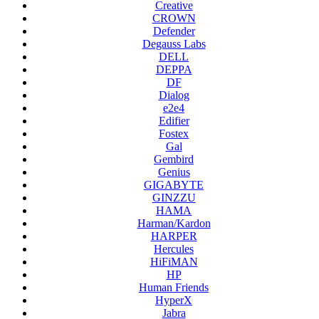
Creative
CROWN
Defender
Degauss Labs
DELL
DEPPA
DF
Dialog
e2e4
Edifier
Fostex
Gal
Gembird
Genius
GIGABYTE
GINZZU
HAMA
Harman/Kardon
HARPER
Hercules
HiFiMAN
HP
Human Friends
HyperX
Jabra