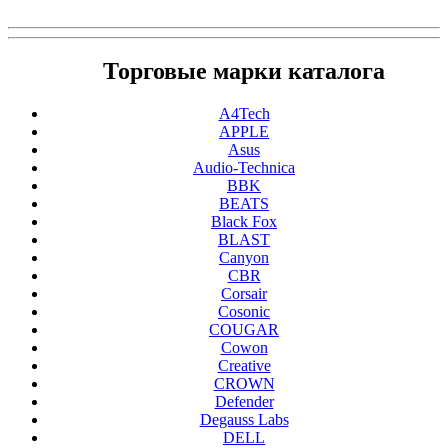
Торговые марки каталога
A4Tech
APPLE
Asus
Audio-Technica
BBK
BEATS
Black Fox
BLAST
Canyon
CBR
Corsair
Cosonic
COUGAR
Cowon
Creative
CROWN
Defender
Degauss Labs
DELL