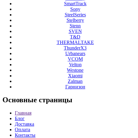
SmartTrack
Sony
SteelSeries
Stelberry
Stenn
SVEN
T&D
THERMALTAKE
ThunderX3
Urbanears
VCOM
Velton
Westone
Xiaomi
Zalman
Гарнизон
Основные
страницы
Главная
Блог
Доставка
Оплата
Контакты