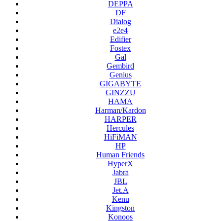
DEPPA
DF
Dialog
e2e4
Edifier
Fostex
Gal
Gembird
Genius
GIGABYTE
GINZZU
HAMA
Harman/Kardon
HARPER
Hercules
HiFiMAN
HP
Human Friends
HyperX
Jabra
JBL
Jet.A
Kenu
Kingston
Konoos