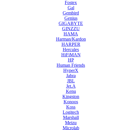
Fostex
Gal
Gembird
Genius
GIGABYTE
GINZZU
HAMA
Harman/Kardon
HARPER
Hercules
HiFiMAN
HP
Human Friends
HyperX
Jabra
JBL
Jet.A
Kenu
Kingston
Konoos
Koss
Logitech
Marshall
Meizu
Microlab