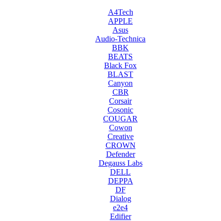
A4Tech
APPLE
Asus
Audio-Technica
BBK
BEATS
Black Fox
BLAST
Canyon
CBR
Corsair
Cosonic
COUGAR
Cowon
Creative
CROWN
Defender
Degauss Labs
DELL
DEPPA
DF
Dialog
e2e4
Edifier