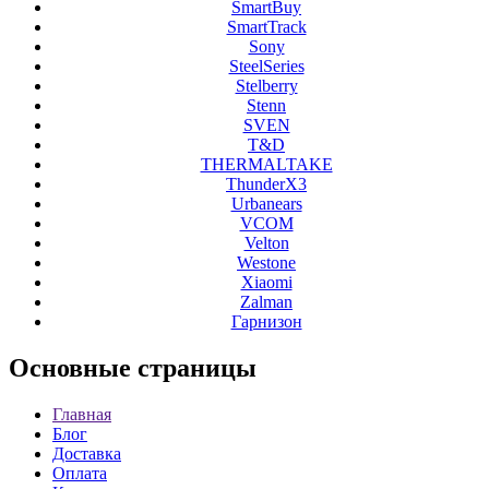
SmartBuy
SmartTrack
Sony
SteelSeries
Stelberry
Stenn
SVEN
T&D
THERMALTAKE
ThunderX3
Urbanears
VCOM
Velton
Westone
Xiaomi
Zalman
Гарнизон
Основные
страницы
Главная
Блог
Доставка
Оплата