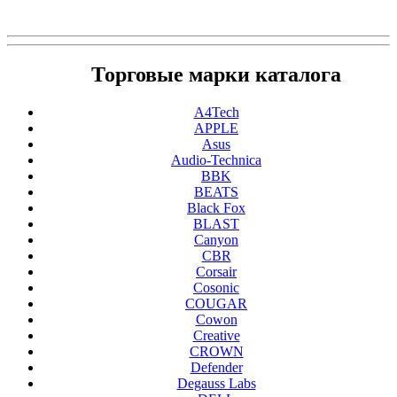
Торговые марки каталога
A4Tech
APPLE
Asus
Audio-Technica
BBK
BEATS
Black Fox
BLAST
Canyon
CBR
Corsair
Cosonic
COUGAR
Cowon
Creative
CROWN
Defender
Degauss Labs