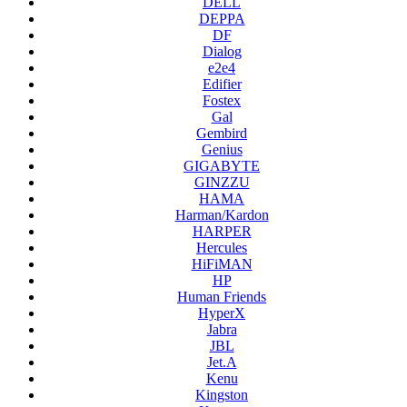
DELL
DEPPA
DF
Dialog
e2e4
Edifier
Fostex
Gal
Gembird
Genius
GIGABYTE
GINZZU
HAMA
Harman/Kardon
HARPER
Hercules
HiFiMAN
HP
Human Friends
HyperX
Jabra
JBL
Jet.A
Kenu
Kingston