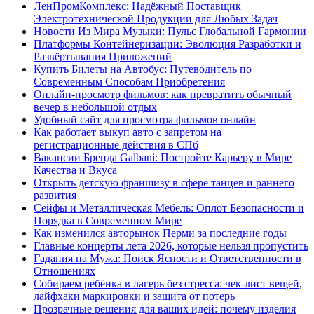
ЛенПромКомплекс: Надёжный Поставщик
Электротехнической Продукции для Любых Задач
Новости Из Мира Музыки: Пульс Глобальной Гармонии
Платформы Контейнеризации: Эволюция Разработки и
Развёртывания Приложений
Купить Билеты на Автобус: Путеводитель по
Современным Способам Приобретения
Онлайн-просмотр фильмов: как превратить обычный
вечер в небольшой отдых
Удобный сайт для просмотра фильмов онлайн
Как работает выкуп авто с запретом на
регистрационные действия в СПб
Вакансии Бренда Galbani: Постройте Карьеру в Мире
Качества и Вкуса
Открыть детскую франшизу в сфере танцев и раннего
развития
Сейфы и Металлическая Мебель: Оплот Безопасности и
Порядка в Современном Мире
Как изменился авторынок Перми за последние годы
Главные концерты лета 2026, которые нельзя пропустить
Гадания на Мужа: Поиск Ясности и Ответственности в
Отношениях
Собираем ребёнка в лагерь без стресса: чек-лист вещей,
лайфхаки маркировки и защита от потерь
Прозрачные решения для ваших идей: почему изделия