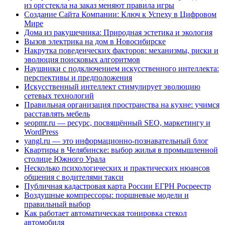
из оргстекла на заказ меняют правила игры
Создание Сайта Компании: Ключ к Успеху в Цифровом
Мире
Дома из ракушечника: Природная эстетика и экология
Вызов электрика на дом в Новосибирске
Накрутка поведенческих факторов: механизмы, риски и
эволюция поисковых алгоритмов
Наушники с подключением искусственного интеллекта:
перспективы и предположения
Искусственный интеллект стимулирует эволюцию
сетевых технологий
Правильная организация пространства на кухне: учимся
расставлять мебель
seopmr.ru — ресурс, посвящённый SEO, маркетингу и
WordPress
yangl.ru — это информационно-познавательный блог
Квартиры в Челябинске: выбор жилья в промышленной
столице Южного Урала
Несколько психологических и практических нюансов
общения с водителями такси
Публичная кадастровая карта России ЕГРН Росреестр
Воздушные компрессоры: поршневые модели и
правильный выбор
Как работает автоматическая тонировка стекол
автомобиля