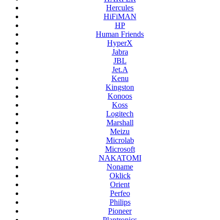
Hercules
HiFiMAN
HP
Human Friends
HyperX
Jabra
JBL
Jet.A
Kenu
Kingston
Konoos
Koss
Logitech
Marshall
Meizu
Microlab
Microsoft
NAKATOMI
Noname
Oklick
Orient
Perfeo
Philips
Pioneer
Plantronics