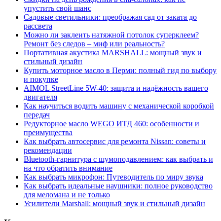
упустить свой шанс
Садовые светильники: преображая сад от заката до
рассвета
Можно ли заклеить натяжной потолок суперклеем?
Ремонт без следов – миф или реальность?
Портативная акустика MARSHALL: мощный звук и
стильный дизайн
Купить моторное масло в Перми: полный гид по выбору
и покупке
AIMOL StreetLine 5W-40: защита и надёжность вашего
двигателя
Как научиться водить машину с механической коробкой
передач
Редукторное масло WEGO ИТД 460: особенности и
преимущества
Как выбрать автосервис для ремонта Nissan: советы и
рекомендации
Bluetooth-гарнитура с шумоподавлением: как выбрать и
на что обратить внимание
Как выбрать микрофон: Путеводитель по миру звука
Как выбрать идеальные наушники: полное руководство
для меломана и не только
Усилители Marshall: мощный звук и стильный дизайн