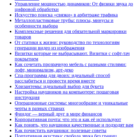
Управление мощностью динамиков: От физики звука до
цифровой обработки
Искусство поиска «связки» в арбитраже трафика
Металлопластиковые трубы: плюсы, минусы и
особенности выбора
Комплексные решения для обязательной маркировки
товаров
От статики к жизни: руководство по технологиям
генерации видео из изображения
Визитки которые не выбрасывают. Визитки с софт-тач
покрытием
Как сочетать прозрачную мебель с разными стилями:
лофт, минимализм, арт-деко
Спа-программа для двоих: идеальный способ
расслабиться и провести время вместе
Хризантемы: идеальный выбор для букета
Настройка наушников на компьютере: пошаговая
инструкция
Операционные системы: многообразие и уникальные
черты в разных странах
Финдог — верный друг в мире финансов
Корпоративная почта: что это и как её используют
Как понять, что наушники качественные и подходят вам
Как почистить наушники: полезные советы
Портативная акустика: свобода звука без границ