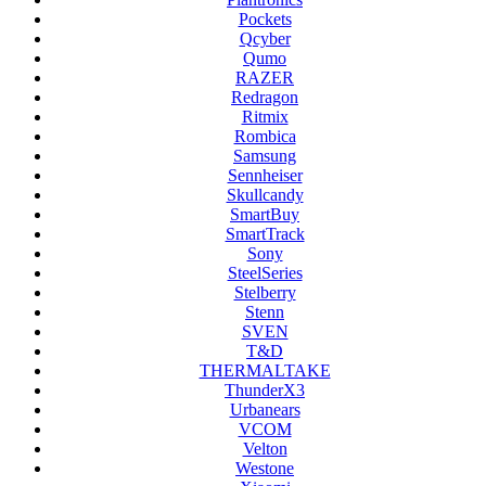
Pockets
Qcyber
Qumo
RAZER
Redragon
Ritmix
Rombica
Samsung
Sennheiser
Skullcandy
SmartBuy
SmartTrack
Sony
SteelSeries
Stelberry
Stenn
SVEN
T&D
THERMALTAKE
ThunderX3
Urbanears
VCOM
Velton
Westone