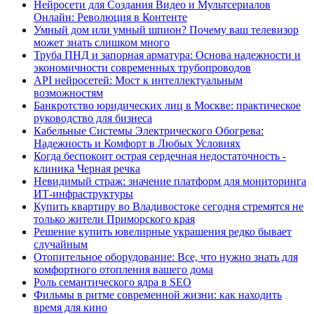
Нейросети для Создания Видео и Мультсериалов
Онлайн: Революция в Контенте
Умный дом или умный шпион? Почему ваш телевизор
может знать слишком много
Труба ПНД и запорная арматура: Основа надежности и
экономичности современных трубопроводов
API нейросетей: Мост к интеллектуальным
возможностям
Банкротство юридических лиц в Москве: практическое
руководство для бизнеса
Кабельные Системы Электрического Обогрева:
Надежность и Комфорт в Любых Условиях
Когда беспокоит острая сердечная недостаточность -
клиника Черная речка
Невидимый страж: значение платформ для мониторинга
ИТ-инфраструктуры
Купить квартиру во Владивостоке сегодня стремятся не
только жители Приморского края
Решение купить ювелирные украшения редко бывает
случайным
Отопительное оборудование: Все, что нужно знать для
комфортного отопления вашего дома
Роль семантического ядра в SEO
Фильмы в ритме современной жизни: как находить
время для кино