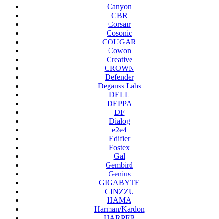
Canyon
CBR
Corsair
Cosonic
COUGAR
Cowon
Creative
CROWN
Defender
Degauss Labs
DELL
DEPPA
DF
Dialog
e2e4
Edifier
Fostex
Gal
Gembird
Genius
GIGABYTE
GINZZU
HAMA
Harman/Kardon
HARPER