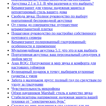
Акустика 2.1 и 3.1: В чём различия и что выбрать?
Керамогранит для улицы: надежная защита и
неповторимый стиль вашего дома
Свобода звука: Полное руководство по выбору
портативной беспроводной акустики
От глины до совершенства: путешествие
керамогранитной плитки
Пошаговое руководство по настройке собственного
почтового сервера
Керамогранит полированный глазурованный:
особенности и применение
Мультимедийная акустика 5.1: что это и как выбрать
Портативная акустика: ваш персональный саундтрек в
любом месте
Asus ROG: Погружение в мир звука и комфорта для
настоящих геймеров
Кулинарный подарок в точку: выбираем кухонные
гаджеты с умом
Забота о маленьком друге: полный гид по средствам по
уходу за грызунами
Чувствительность микрофона
Обзор наушников Marshall: стиль и качество звука
Стабилизаторы напряжения: надежная защита вашей
техники от "электрических бурь"
Скидки на день рождения в спа-салонах: как не